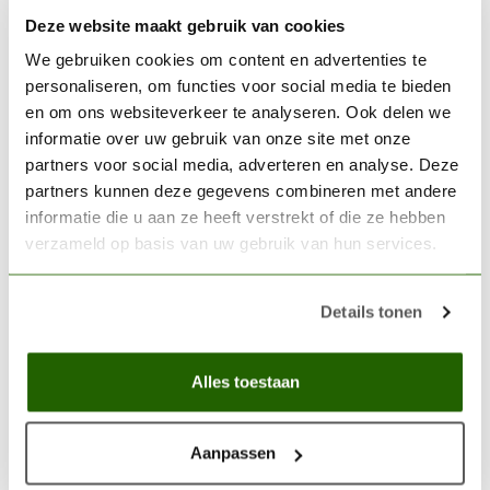
Deze website maakt gebruik van cookies
CITADEL
Citadel Black Templar -
We gebruiken cookies om content en advertenties te
Contrast Paint - 18ml - 29-
personaliseren, om functies voor social media te bieden
€6,30
38
en om ons websiteverkeer te analyseren. Ook delen we
informatie over uw gebruik van onze site met onze
Niet op voorraad
partners voor social media, adverteren en analyse. Deze
partners kunnen deze gegevens combineren met andere
CITADEL
informatie die u aan ze heeft verstrekt of die ze hebben
Citadel Corax White - Base
verzameld op basis van uw gebruik van hun services.
Paint - 12ml - 21-52
€3,60
Niet op voorraad
Details tonen
Alles toestaan
12ml Paint Pot
(0)
12ml verfpotje
(0)
755848 color paint
(0)
755848 kleur verf
(0)
Aanpassen
Balthasar Gold paint
(0)
Balthasar Gold verf
(0)