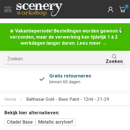
0
MENU
☀️ Vakantieperiode! Bestellingen worden gewoon
verzonden, maar de verwerking kan tijdelijk 1 à 2
werkdagen langer duren. Lees meer →
Zoeken
Gratis retourneren
binnen 60 dagen
Home
/
Balthasar Gold - Base Paint - 12ml - 21-29
Bekijk hier alternatieven:
Citadel Base
Metallic acrylverf