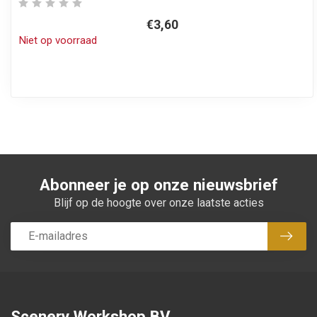
€3,60
Niet op voorraad
Abonneer je op onze nieuwsbrief
Blijf op de hoogte over onze laatste acties
Abon
Scenery Workshop BV