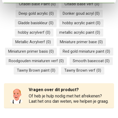
Citadel Base Paint
(0)
Citadel Base verf
(0)
Deep gold acrylic
(0)
Donker goud acryl
(0)
Gladde basiskleur
(0)
hobby acrylic paint
(0)
hobby acrylverf
(0)
metallic acrylic paint
(0)
Metallic Acrylverf
(0)
Miniature primer base
(0)
Miniaturen primer basis
(0)
Red gold miniature paint
(0)
Roodgouden miniaturen verf
(0)
Smooth basecoat
(0)
Tawny Brown paint
(0)
Tawny Brown verf
(0)
Vragen over dit product?
Of heb je hulp nodig met het afrekenen?
Laat het ons dan weten, we helpen je graag.