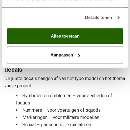
symbool uit het vel geknipt. Vervolgens wordt de decal kort
in water gelegd zodat de transfer loskomt van het papier.
Details tonen
Daarna kan de decal voorzichtig op het model worden
geschoven en gepositioneerd met een penseel of pincet.
Nadat de decal is gedroogd wordt vaak een laag vernis
Alles toestaan
aangebracht om het oppervlak te beschermen en de decal
beter in het model te laten integreren.
Aanpassen
Waar je op moet letten bij het kiezen van
decals
De juiste decals hangen af van het type model en het thema
van je project.
Symbolen en emblemen – voor eenheden of
facties
Nummers – voor voertuigen of squads
Markeringen – voor militaire modellen
Schaal – passend bij je miniaturen