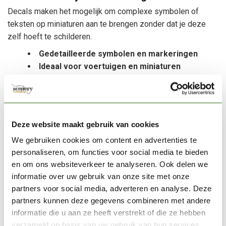
Decals maken het mogelijk om complexe symbolen of
teksten op miniaturen aan te brengen zonder dat je deze
zelf hoeft te schilderen.
Gedetailleerde symbolen en markeringen
Ideaal voor voertuigen en miniaturen
Geschikt voor militaire en sci-fi modellen
Nauwkeurige en consistente resultaten
Snelle manier om modellen extra detail te
geven
Deze website maakt gebruik van cookies
Veel hobbyisten gebruiken decals voor
We gebruiken cookies om content en advertenties te
eenhedenmarkeringen, insignes, nummers of andere
personaliseren, om functies voor social media te bieden
decoratieve details op hun modellen.
en om ons websiteverkeer te analyseren. Ook delen we
informatie over uw gebruik van onze site met onze
Hoe gebruik je decals voor miniaturen of
partners voor social media, adverteren en analyse. Deze
schaalmodellen
partners kunnen deze gegevens combineren met andere
informatie die u aan ze heeft verstrekt of die ze hebben
Om een decal aan te brengen wordt eerst het gewenste
verzameld op basis van uw gebruik van hun services.