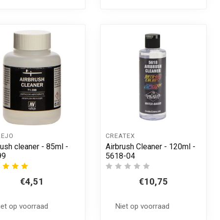
LEJO
CREATEX
rush cleaner - 85ml -
Airbrush Cleaner - 120ml -
99
5618-04
€4,51
€10,75
iet op voorraad
Niet op voorraad