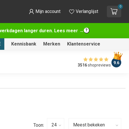
0
Mijn account
Verlanglijst
2 werkdagen langer duren. Lees meer →
E
Kennisbank
Merken
Klantenservice
9.6
3516
shopreviews
Toon: