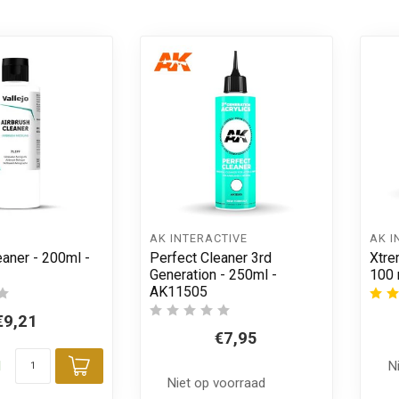
AK INTERACTIVE
AK I
eaner - 200ml -
Perfect Cleaner 3rd
Xtre
Generation - 250ml -
100 
AK11505
€9,21
€7,95
d
N
Toevoegen aan winkelwagen
Niet op voorraad