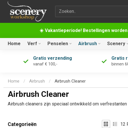
Zoekterm
☀️ Vakantieperiode! Bestellingen worden
Home
Verf
Penselen
Airbrush
Scenery
Gratis verzending
Gratis 
vanaf € 100,-
binnen 6
Home
/
Airbrush
/
Airbrush Cleaner
Airbrush Cleaner
Airbrush cleaners zijn speciaal ontwikkeld om verfrestanten 
12
P
Categorieën