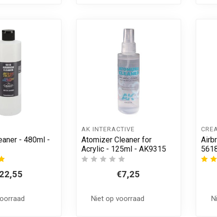
AK INTERACTIVE
CRE
eaner - 480ml -
Atomizer Cleaner for
Airb
Acrylic - 125ml - AK9315
561
22,55
€7,25
voorraad
Niet op voorraad
N