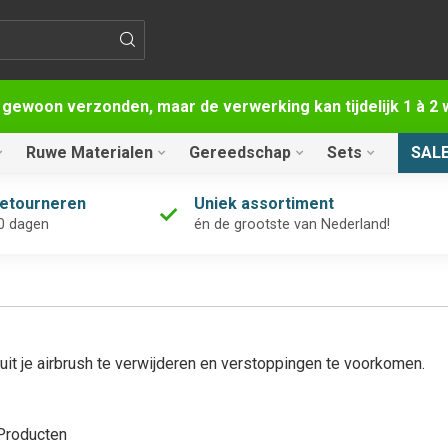
 gewoon verzonden, maar de verwerking kan tijdelijk 1 à 
Ruwe Materialen
Gereedschap
Sets
SAL
retourneren
Uniek assortiment
0 dagen
én de grootste van Nederland!
uit je airbrush te verwijderen en verstoppingen te voorkomen.
roducten