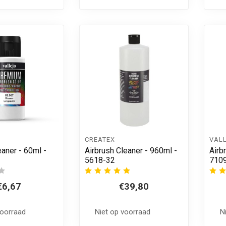
CREATEX
VAL
eaner - 60ml -
Airbrush Cleaner - 960ml -
Airb
5618-32
710
€6,67
€39,80
voorraad
Niet op voorraad
N