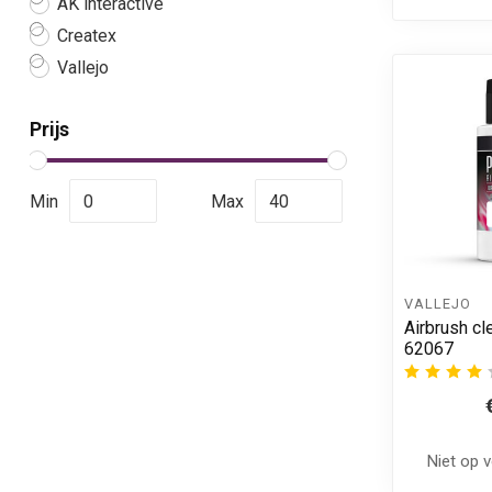
AK interactive
Createx
Vallejo
Prijs
Min
Max
VALLEJO
Airbrush cl
62067
Niet op 