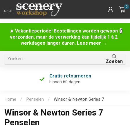
0
MENU
☀️ Vakantieperiode! Bestellingen worden gewoon
verzonden, maar de verwerking kan tijdelijk 1 à 2
werkdagen langer duren. Lees meer →
Zoeken
Gratis retourneren
binnen 60 dagen
Home
/
Penselen
/
Winsor & Newton Series 7
Winsor & Newton Series 7
Penselen