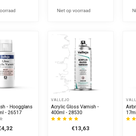
voorraad
Niet op voorraad
N
VALLEJO
VAL
ish - Hoogglans
Acrylic Gloss Varnish -
Airb
ml - 26517
400ml - 28530
17ml
€4,32
€13,63