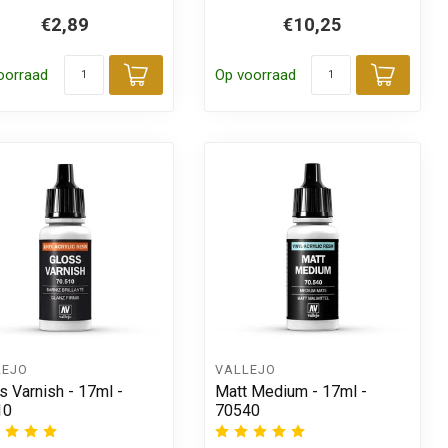
€2,89
€10,25
 aan winkelwagen
oorraad
Op voorraad
Toevoegen aan winkelwagen
Toevo
LEJO
VALLEJO
s Varnish - 17ml -
Matt Medium - 17ml -
10
70540