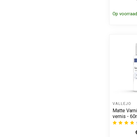
Op voorraa
VALLEJO
Matte Varni
vernis - 60