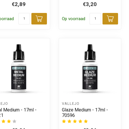
€2,89
€3,20
oorraad
Op voorraad
 aan winkelwagen
Toevoegen aan winkelwagen
Toevo
LEJO
VALLEJO
l Medium - 17ml -
Glaze Medium - 17ml -
21
70596