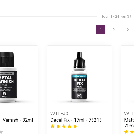
Toon
1
-
24
van 39
1
2
VALLEJO
VAL
l Varnish - 32ml
Decal Fix - 17ml - 73213
Matt
705