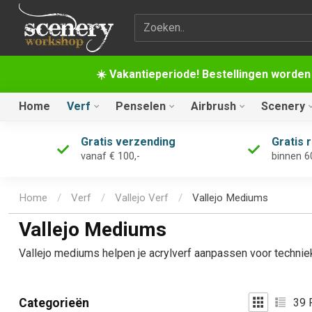
Zoekterm
☀️ Vakantieperiode! Bestellingen worden
Home
Verf
Penselen
Airbrush
Scenery
Gratis verzending
Gratis 
vanaf € 100,-
binnen 6
Home
/
Verf
/
Vallejo Verf
/
Vallejo Mediums
Vallejo Mediums
Vallejo mediums helpen je acrylverf aanpassen voor technie
39
P
Categorieën