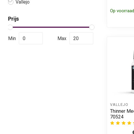
Vallejo
Op voorraa
Prijs
Min
Max
VALLEJO
Thinner Me
70524