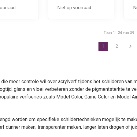
voorraad
Niet op voorraad
N
Toon
1
-
24
van 39
1
2
ie meer controle wil over acrylverf tijdens het schilderen van 
gtijd, glans en vloei verbeteren zonder de pigmentsterkte te ver
opulaire verfseries zoals Model Color, Game Color en Model Air
ngd worden om specifieke schildertechnieken mogelijk te maken
erf dunner maken, transparanter maken, langer laten drogen of ju