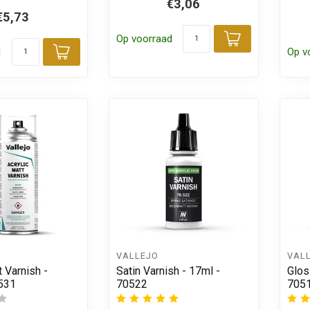
€3,06
€5,73
Op voorraad
Toevoegen
d
Op v
Toevoegen aan winkelwagen
VALLEJO
VAL
t Varnish -
Satin Varnish - 17ml -
Glos
531
70522
705