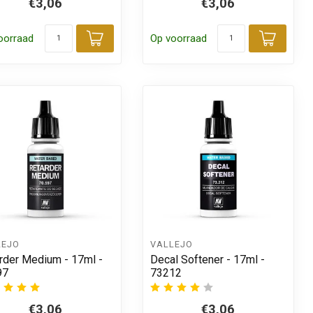
€3,06
€3,06
oorraad
Op voorraad
 aan winkelwagen
Toevoegen aan winkelwagen
Toevo
LEJO
VALLEJO
rder Medium - 17ml -
Decal Softener - 17ml -
97
73212
€3,06
€3,06