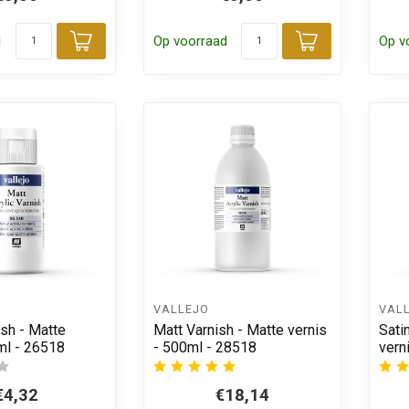
d
Op voorraad
Op v
Toevoegen aan winkelwagen
Toevoegen
VALLEJO
VAL
sh - Matte
Matt Varnish - Matte vernis
Sati
ml - 26518
- 500ml - 28518
vern
€4,32
€18,14