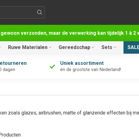
 gewoon verzonden, maar de verwerking kan tijdelijk 1 à 
Ruwe Materialen
Gereedschap
Sets
SAL
retourneren
Uniek assortiment
0 dagen
én de grootste van Nederland!
ken zoals glazes, airbrushen, matte of glanzende effecten bij m
roducten