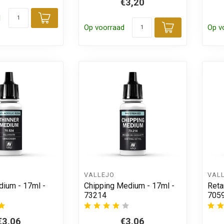
€3,20
d
Toevoegen aan winkelwagen
Op voorraad
Op v
Toevoegen
VALLEJO
VAL
dium - 17ml -
Chipping Medium - 17ml -
Reta
73214
705
€3,06
€3,06