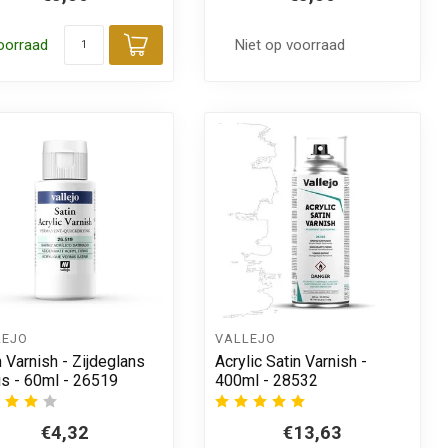
oorraad
Niet op voorraad
 aan winkelwagen
Toevoegen aan winkelwagen
LEJO
VALLEJO
n Varnish - Zijdeglans
Acrylic Satin Varnish -
is - 60ml - 26519
400ml - 28532
€4,32
€13,63