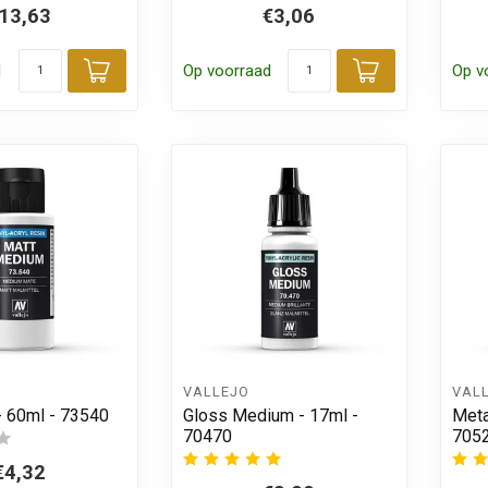
13,63
€3,06
d
Op voorraad
Op v
Toevoegen aan winkelwagen
Toevoegen
VALLEJO
VAL
- 60ml - 73540
Gloss Medium - 17ml -
Meta
70470
705
€4,32