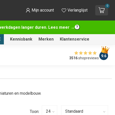
0
Mijn account
Verlanglijst
2 werkdagen langer duren. Lees meer →
E
Kennisbank
Merken
Klantenservice
9.6
3516
shopreviews
iniaturen en modelbouw.
Toon: