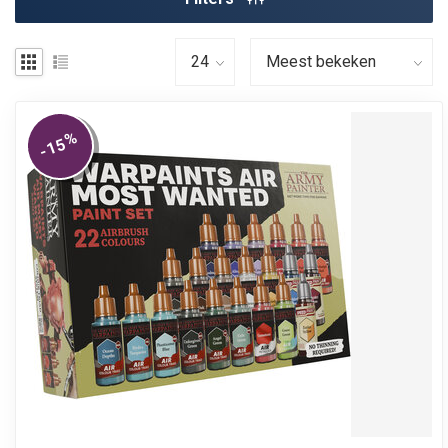
%
-15