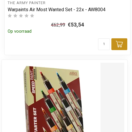
THE ARMY PAINTER
Warpaints Air Most Wanted Set - 22x - AW8004
€53,54
€62,99
Op voorraad
Toe