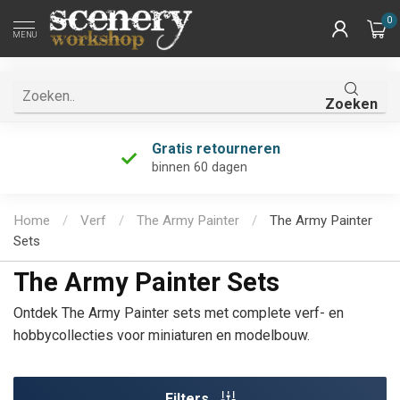
0
MENU
Zoeken
Gratis retourneren
Uni
binnen 60 dagen
én d
Home
/
Verf
/
The Army Painter
/
The Army Painter
Sets
The Army Painter Sets
Ontdek The Army Painter sets met complete verf- en
hobbycollecties voor miniaturen en modelbouw.
Filters