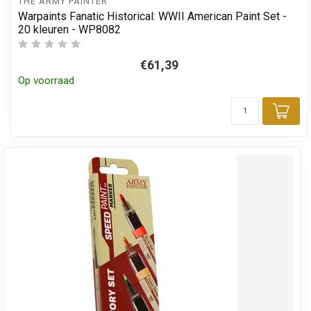
THE ARMY PAINTER
Warpaints Fanatic Historical: WWII American Paint Set -
20 kleuren - WP8082
€61,39
Op voorraad
Toe