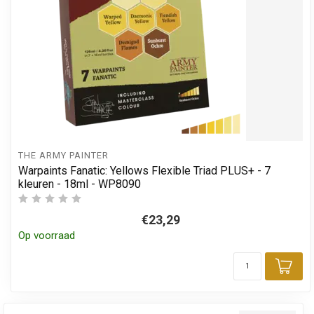
THE ARMY PAINTER
Warpaints Fanatic: Yellows Flexible Triad PLUS+ - 7
kleuren - 18ml - WP8090
€23,29
Op voorraad
Toe