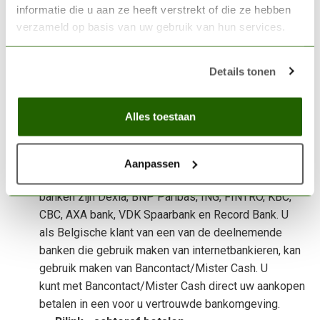
PayPal
informatie die u aan ze heeft verstrekt of die ze hebben
PayPal is veilig online betalen. Waar en wanneer u
verzameld op basis van uw gebruik van hun services.
maar wilt: via creditcard of eenvoudig via uw eigen
bankrekening. Met PayPal kunt u al uw online
Details tonen
aankopen betalen door alleen uw e-mailadres en
wachtwoord te gebruiken. Dit kan ook via uw mobiel
of tablet met de PayPal-app. Betalen is nog nooit zo
Alles toestaan
makkelijk geweest!
Mister Cash
Bancontact/Mister Cash is het online betaalsysteem
Aanpassen
ontwikkeld door de gezamenlijke banken in België. De
banken zijn Dexia, BNP Paribas, ING, FINTRO, KBC,
CBC, AXA bank, VDK Spaarbank en Record Bank. U
als Belgische klant van een van de deelnemende
banken die gebruik maken van internetbankieren, kan
gebruik maken van Bancontact/Mister Cash. U
kunt met Bancontact/Mister Cash direct uw aankopen
betalen in een voor u vertrouwde bankomgeving.