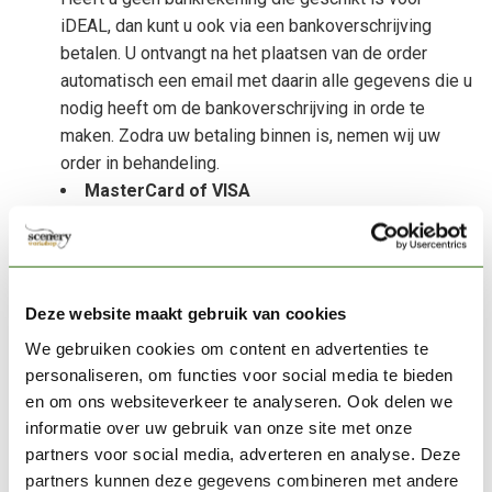
iDEAL, dan kunt u ook via een bankoverschrijving
betalen. U ontvangt na het plaatsen van de order
automatisch een email met daarin alle gegevens die u
nodig heeft om de bankoverschrijving in orde te
maken. Zodra uw betaling binnen is, nemen wij uw
order in behandeling.
MasterCard of VISA
Indien u kiest voor een betaling met creditcard, dient u
tijdens het bestelproces uw creditcardnummer, de
vervaldatum en de CVC-code (op de achterzijde van
de kaart) in te vullen. Let er op dat u exact de naam
Deze website maakt gebruik van cookies
overneemt zoals die op de kaart vermeld staat (naam
We gebruiken cookies om content en advertenties te
van de kaarthouder). Uw betaling wordt vervolgens
personaliseren, om functies voor social media te bieden
online geautoriseerd, zodat u direct weet of deze wel
en om ons websiteverkeer te analyseren. Ook delen we
of niet wordt goedgekeurd. Kiest u voor deze
informatie over uw gebruik van onze site met onze
betaalmethode, dan kunnen wij uw bestelling direct na
partners voor social media, adverteren en analyse. Deze
betaling in behandeling nemen.
partners kunnen deze gegevens combineren met andere