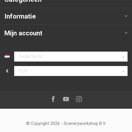
Informatie
Mijn account
Selecteer taal
€
Selecteer valuta
Volg ons op:
Facebook
Youtube
Instagram
© Copyright 2026
-
Sceneryworkshop B.V.