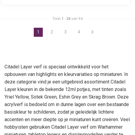
Toon
1
-
24
van 94
1
2
3
4
Citadel Layer verf is speciaal ontwikkeld voor het
opbouwen van highlights en kleurvariaties op miniaturen. In
deze categorie vind je een uitgebreid assortiment Citadel
Layer kleuren in de bekende 12ml potjes, met tinten zoals
Yriel Yellow, Sotek Green, Eshin Grey en Skrag Brown. Deze
acrylverf is bedoeld om in dunne lagen over een bestaande
basiskleur te schilderen, zodat je geleidelijk lichtere
accenten en meer diepte op je miniaturen kunt creëren. Veel
hobbyisten gebruiken Citadel Layer verf om Warhammer
miniaturen, tabletop legers en displaymodellen verder te