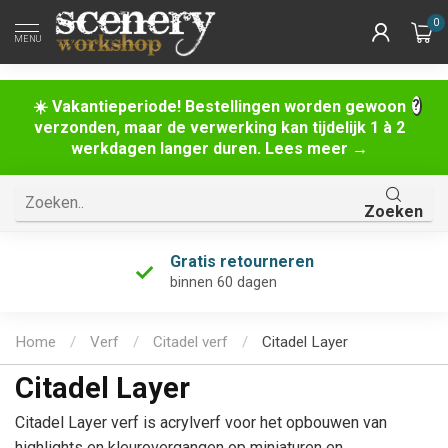
0
MENU
☀️ Vakantieperiode! Bestellingen worden gewoon
verzonden, maar de verwerking kan tijdelijk 1 à 2
werkdagen langer duren. Lees meer →
Zoeken
Uniek assortiment
én de grootste van Nederland!
Home
/
Verf
/
Citadel verf
/
Citadel Layer
Citadel Layer
Citadel Layer verf is acrylverf voor het opbouwen van
highlights en kleurovergangen op miniaturen en