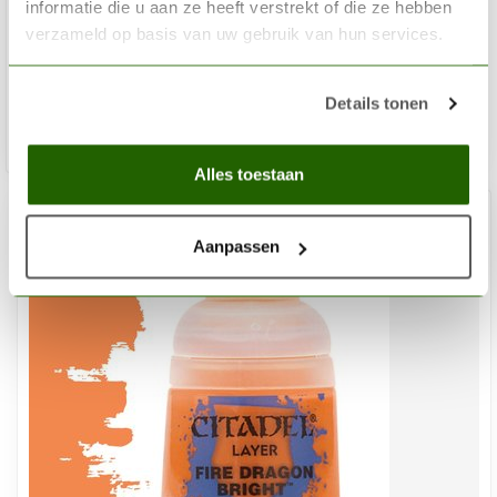
Troll Slayer Orange - Layer Paint - 12ml - 22-03
informatie die u aan ze heeft verstrekt of die ze hebben
verzameld op basis van uw gebruik van hun services.
€3,60
Niet op voorraad
Details tonen
Alles toestaan
Aanpassen