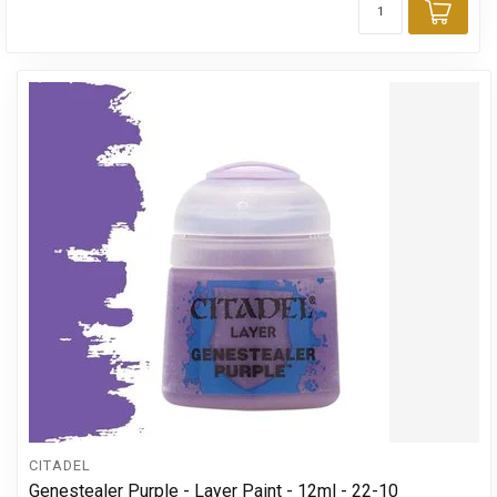
Toev
CITADEL
Genestealer Purple - Layer Paint - 12ml - 22-10