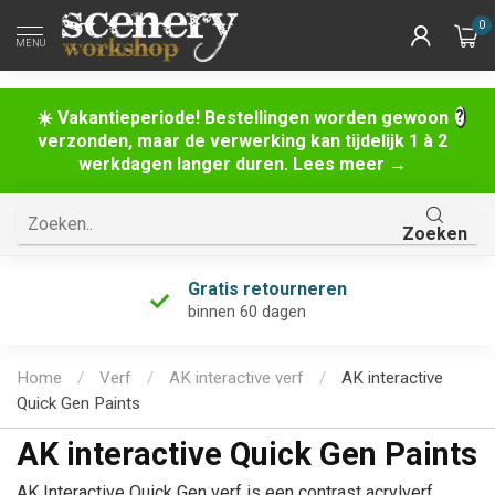
0
MENU
☀️ Vakantieperiode! Bestellingen worden gewoon
verzonden, maar de verwerking kan tijdelijk 1 à 2
werkdagen langer duren. Lees meer →
Zoeken
Uniek assortiment
én de grootste van Nederland!
Home
/
Verf
/
AK interactive verf
/
AK interactive
Quick Gen Paints
AK interactive Quick Gen Paints
AK Interactive Quick Gen verf is een contrast acrylverf