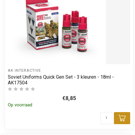
AK INTERACTIVE
Soviet Uniforms Quick Gen Set - 3 kleuren - 18ml -
AK17504
€8,85
Op voorraad
Toe