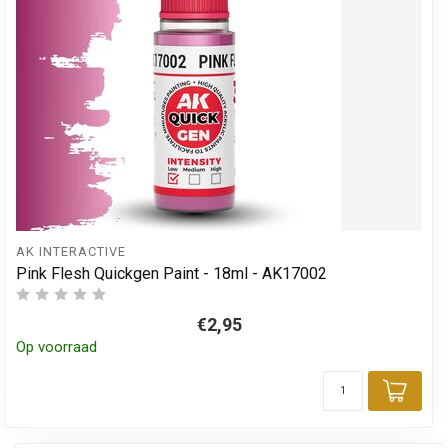
AK INTERACTIVE
Pink Flesh Quickgen Paint - 18ml - AK17002
€2,95
Op voorraad
Toev