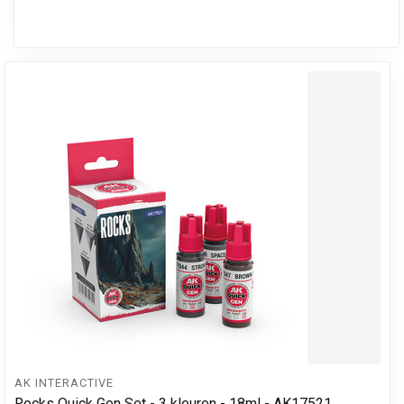
AK INTERACTIVE
Rocks Quick Gen Set - 3 kleuren - 18ml - AK17521