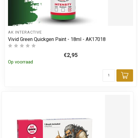
AK INTERACTIVE
Vivid Green Quickgen Paint - 18ml - AK17018
€2,95
Op voorraad
Toe