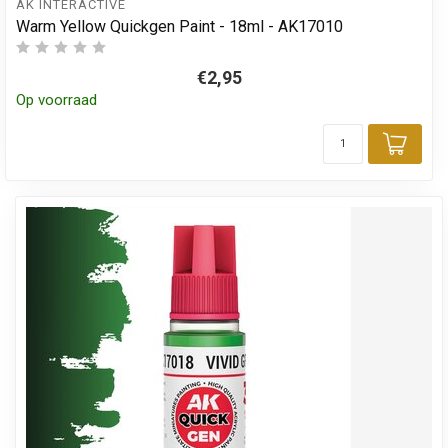
AK INTERACTIVE
Warm Yellow Quickgen Paint - 18ml - AK17010
€2,95
Op voorraad
Toev