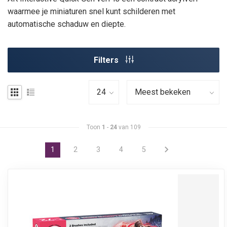
waarmee je miniaturen snel kunt schilderen met
automatische schaduw en diepte.
Filters
Toon
1
-
24
van 109
1
2
3
4
5