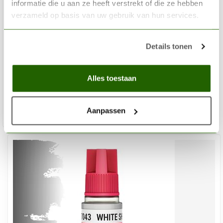
informatie die u aan ze heeft verstrekt of die ze hebben
verzameld op basis van uw gebruik van hun services.
AK INTERACTIVE
Details tonen
Orc Flesh Quickgen Paint - 18ml - AK17023
€2,95
Alles toestaan
Op voorraad
Aanpassen
Toev