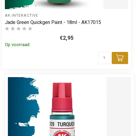
AK INTERACTIVE
Jade Green Quickgen Paint - 18ml - AK17015
€2,95
Op voorraad
Toev