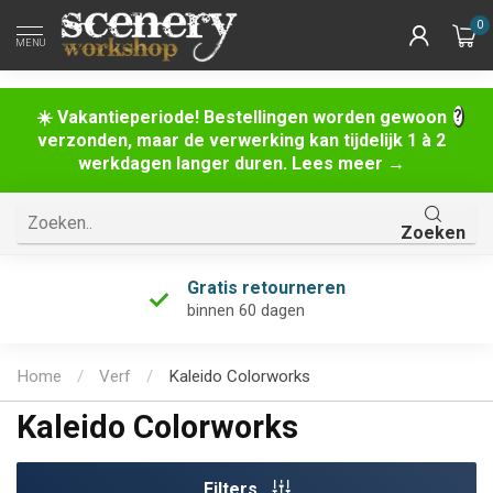
0
MENU
☀️ Vakantieperiode! Bestellingen worden gewoon
verzonden, maar de verwerking kan tijdelijk 1 à 2
werkdagen langer duren. Lees meer →
Zoeken
Gratis retourneren
binnen 60 dagen
Home
/
Verf
/
Kaleido Colorworks
Kaleido Colorworks
Filters