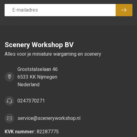
Abon
Scenery Workshop BV
Alles voor je miniature wargaming en scenery
Grootstalselaan 46
6533 KK Nijmegen
Nederland
0247370271
service@sceneryworkshop.nl
KVK nummer:
82287775