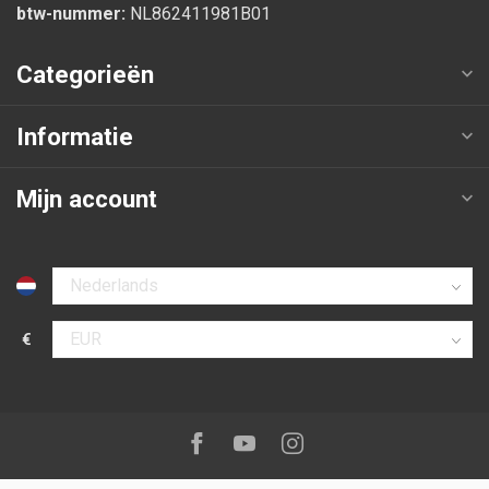
btw-nummer:
NL862411981B01
Categorieën
Informatie
Mijn account
Selecteer taal
€
Selecteer valuta
Volg ons op:
Facebook
Youtube
Instagram