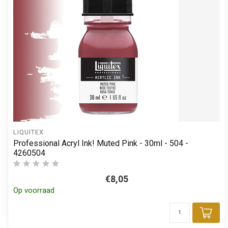
LIQUITEX
Professional Acryl Ink! Muted Pink - 30ml - 504 -
4260504
€8,05
Op voorraad
Toe