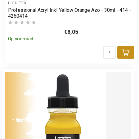
LIQUITEX
Professional Acryl Ink! Yellow Orange Azo - 30ml - 414 -
4260414
€8,05
Op voorraad
Toe