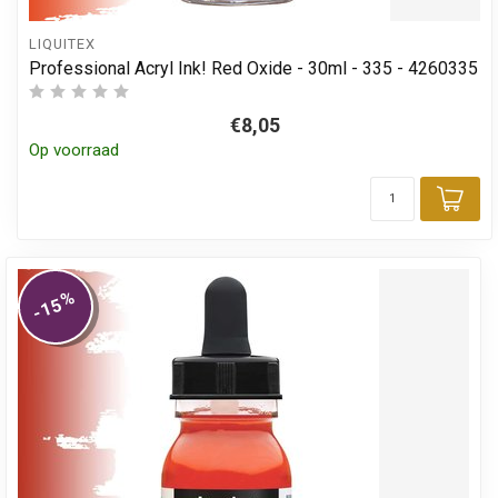
LIQUITEX
Professional Acryl Ink! Red Oxide - 30ml - 335 - 4260335
€8,05
Op voorraad
Toe
%
-15