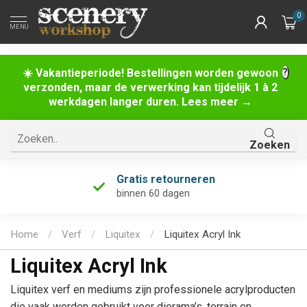
0
MENU
☀️ Vakantieperiode! Bestellingen worden gewoon
verzonden, maar de verwerking kan tijdelijk 1 à 2
werkdagen langer duren. Lees meer →
Zoeken
Uniek assortiment
én de grootste van Nederland!
Home
/
Verf
/
Liquitex
/
Liquitex Acryl Ink
Liquitex Acryl Ink
Liquitex verf en mediums zijn professionele acrylproducten
die vaak worden gebruikt voor diorama’s, terrain en