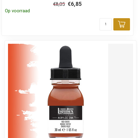
€6,85
€8,05
Op voorraad
Toev