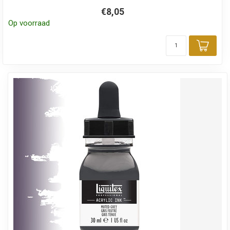
€8,05
Op voorraad
Toev