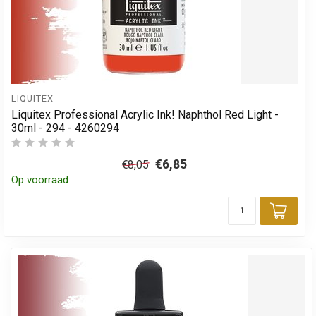
LIQUITEX
Liquitex Professional Acrylic Ink! Naphthol Red Light -
30ml - 294 - 4260294
€6,85
€8,05
Op voorraad
Toev