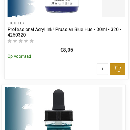
LIQUITEX
Professional Acryl Ink! Prussian Blue Hue - 30ml - 320 -
4260320
€8,05
Op voorraad
Toe