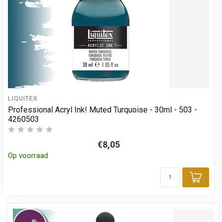
LIQUITEX
Professional Acryl Ink! Muted Turquoise - 30ml - 503 -
4260503
€8,05
Op voorraad
Toev
%