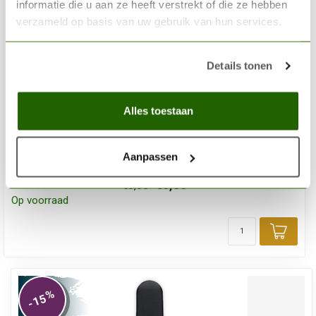
informatie die u aan ze heeft verstrekt of die ze hebben
verzameld op basis van uw gebruik van hun services.
Details tonen
Alles toestaan
LIQUITEX
Liquitex Professional Acrylic Ink! Phtalo Blue Red shade -
30ml - 314 - 4260314
Aanpassen
€6,85
€8,05
Op voorraad
Toev
%
-15