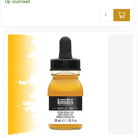
Op voorraad
Toev