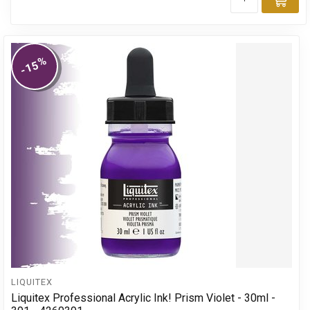
Toe
%
-15
LIQUITEX
Liquitex Professional Acrylic Ink! Prism Violet - 30ml -