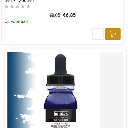
391 - 4260391
€6,85
€8,05
Op voorraad
Toev