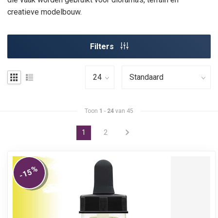
creatieve modelbouw.
Filters
Toon
1
-
24
van 45
1
2
%
-15