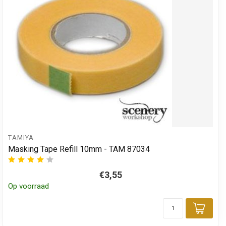
TAMIYA
Masking Tape Refill 10mm - TAM 87034
€3,55
Op voorraad
Toev