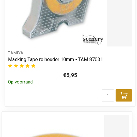
TAMIYA
Masking Tape rolhouder 10mm - TAM 87031
€5,95
Op voorraad
Toe