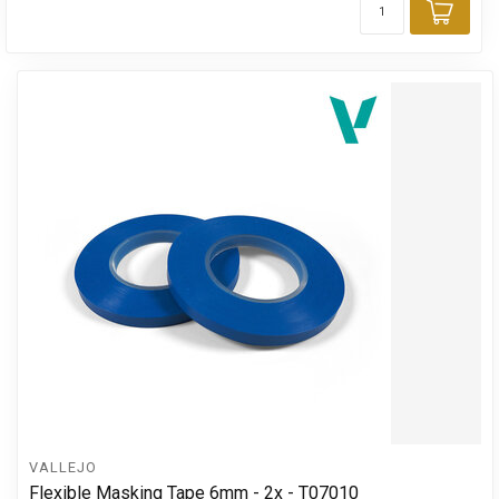
Toev
VALLEJO
Flexible Masking Tape 6mm - 2x - T07010