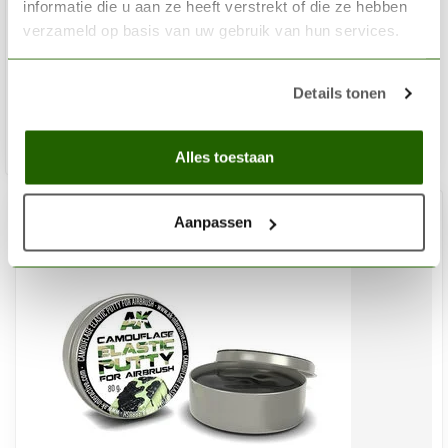
informatie die u aan ze heeft verstrekt of die ze hebben
Masking Tape 2x 2mm - PMA2002
verzameld op basis van uw gebruik van hun services.
€9,59
Details tonen
Op voorraad
Toev
Alles toestaan
Aanpassen