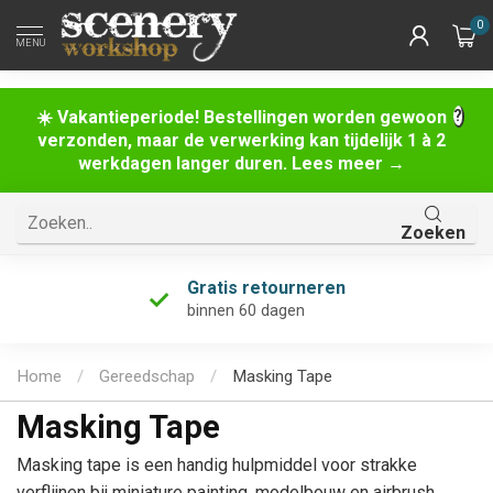
0
MENU
☀️ Vakantieperiode! Bestellingen worden gewoon
verzonden, maar de verwerking kan tijdelijk 1 à 2
werkdagen langer duren. Lees meer →
Zoeken
Uniek assortiment
én de grootste van Nederland!
Home
/
Gereedschap
/
Masking Tape
Masking Tape
Masking tape is een handig hulpmiddel voor strakke
verflijnen bij miniature painting, modelbouw en airbrush