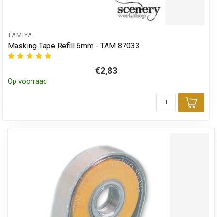
TAMIYA
Masking Tape Refill 6mm - TAM 87033
€2,83
Op voorraad
Toev