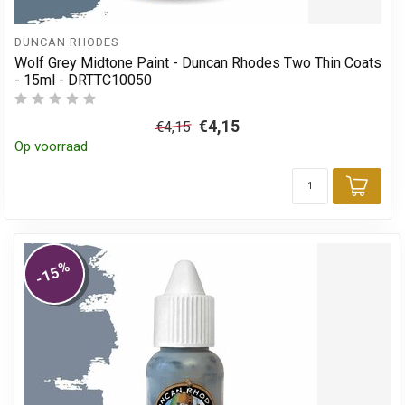
DUNCAN RHODES
Wolf Grey Midtone Paint - Duncan Rhodes Two Thin Coats
- 15ml - DRTTC10050
€4,15
€4,15
Op voorraad
Toev
%
-15