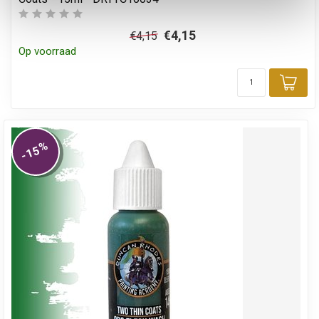
€4,15
€4,15
Op voorraad
Toe
%
-15