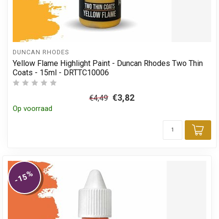
DUNCAN RHODES
Yellow Flame Highlight Paint - Duncan Rhodes Two Thin
Coats - 15ml - DRTTC10006
€3,82
€4,49
Op voorraad
Toe
%
-15