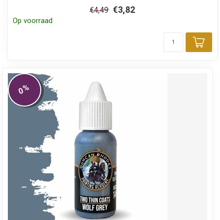
€3,82
€4,49
Op voorraad
Toe
%
0