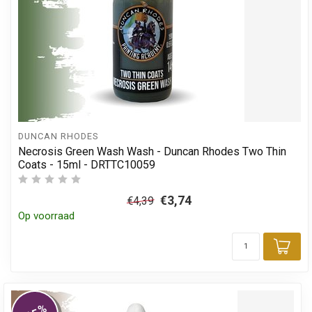
DUNCAN RHODES
Necrosis Green Wash Wash - Duncan Rhodes Two Thin
Coats - 15ml - DRTTC10059
€3,74
€4,39
Op voorraad
Toe
%