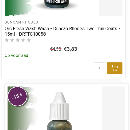
DUNCAN RHODES
Orc Flesh Wash Wash - Duncan Rhodes Two Thin Coats -
15ml - DRTTC10058
€3,83
€4,50
Op voorraad
Toev
%
-15