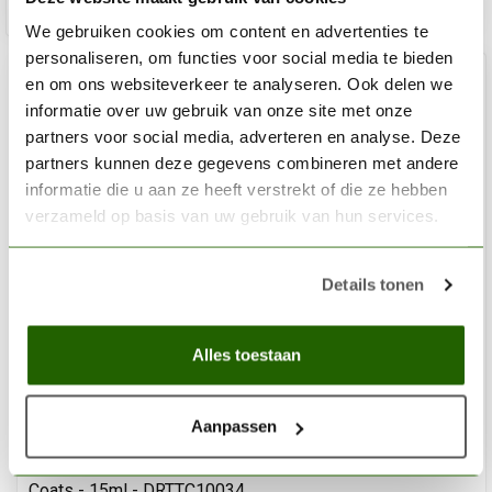
Toev
We gebruiken cookies om content en advertenties te
personaliseren, om functies voor social media te bieden
en om ons websiteverkeer te analyseren. Ook delen we
%
0
informatie over uw gebruik van onze site met onze
partners voor social media, adverteren en analyse. Deze
partners kunnen deze gegevens combineren met andere
informatie die u aan ze heeft verstrekt of die ze hebben
verzameld op basis van uw gebruik van hun services.
Details tonen
Alles toestaan
Aanpassen
DUNCAN RHODES
Griffon Claw Shadow Paint - Duncan Rhodes Two Thin
Coats - 15ml - DRTTC10034