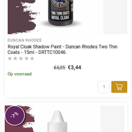
DUNCAN RHODES
Royal Cloak Shadow Paint - Duncan Rhodes Two Thin
Coats - 15ml - DRTTC10046
€3,44
€4,05
Op voorraad
Toe
%
-7