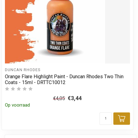
DUNCAN RHODES
Orange Flare Highlight Paint - Duncan Rhodes Two Thin
Coats - 15ml - DRTTC10012
€3,44
€4,05
Op voorraad
Toev