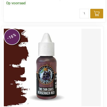
Op voorraad
Toe
%
-15