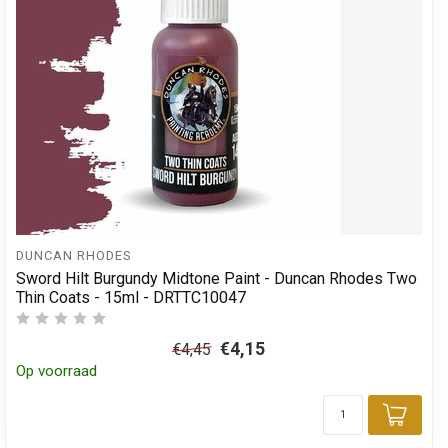
DUNCAN RHODES
Sword Hilt Burgundy Midtone Paint - Duncan Rhodes Two
Thin Coats - 15ml - DRTTC10047
€4,15
€4,45
Op voorraad
Toev