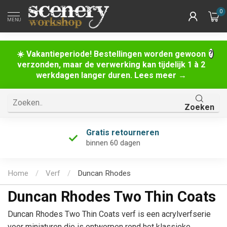
0
MENU
☀️ Vakantieperiode! Bestellingen worden gewoon
verzonden, maar de verwerking kan tijdelijk 1 à 2
werkdagen langer duren. Lees meer →
Zoeken
Gratis retourneren
binnen 60 dagen
Home
/
Verf
/
Duncan Rhodes
Duncan Rhodes Two Thin Coats
Duncan Rhodes Two Thin Coats verf is een acrylverfserie
voor miniaturen die is ontworpen rond het klassieke