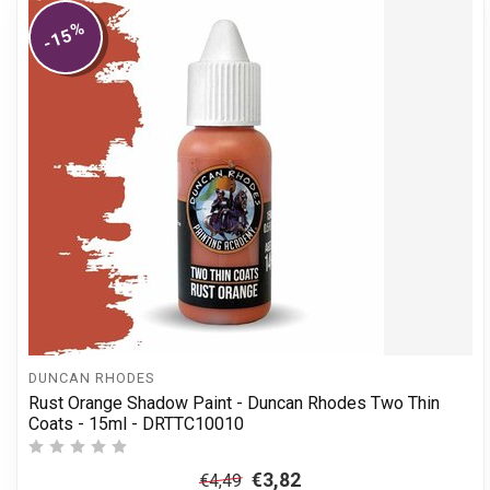
%
-15
DUNCAN RHODES
Rust Orange Shadow Paint - Duncan Rhodes Two Thin
Coats - 15ml - DRTTC10010
€3,82
€4,49