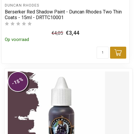
DUNCAN RHODES
Berserker Red Shadow Paint - Duncan Rhodes Two Thin
Coats - 15ml - DRTTC10001
€3,44
€4,05
Op voorraad
Toev
%
-15