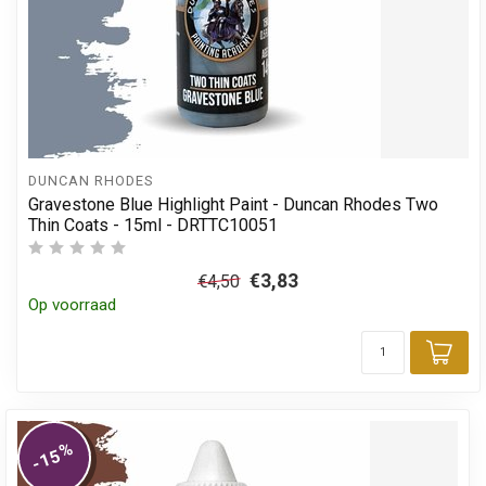
DUNCAN RHODES
Gravestone Blue Highlight Paint - Duncan Rhodes Two
Thin Coats - 15ml - DRTTC10051
€3,83
€4,50
Op voorraad
Toe
%
-15