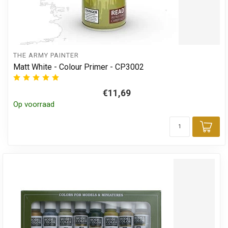
THE ARMY PAINTER
Matt White - Colour Primer - CP3002
€11,69
Op voorraad
Toe