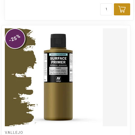
Toe
%
-25
VALLEJO