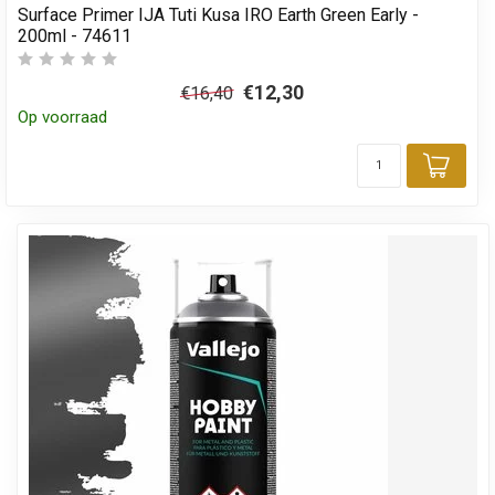
Surface Primer IJA Tuti Kusa IRO Earth Green Early -
200ml - 74611
€12,30
€16,40
Op voorraad
Toev