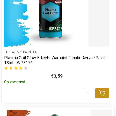
THE ARMY PAINTER
Plasma Coil Glow Effects Warpaint Fanatic Acrylic Paint -
18ml - WP3176
€3,59
Op voorraad
Toev