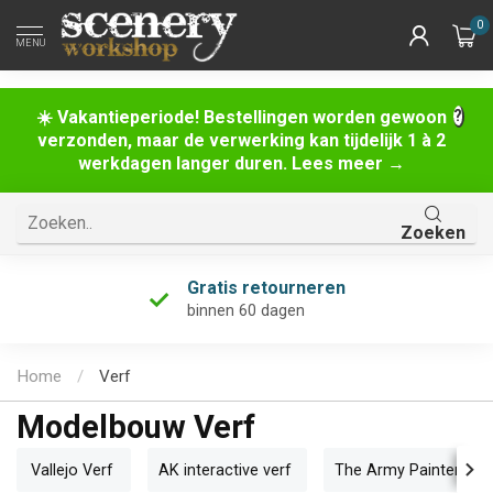
0
MENU
☀️ Vakantieperiode! Bestellingen worden gewoon
verzonden, maar de verwerking kan tijdelijk 1 à 2
werkdagen langer duren. Lees meer →
Zoeken
Uniek assortiment
én de grootste van Nederland!
Home
/
Verf
Modelbouw Verf
Vallejo Verf
AK interactive verf
The Army Painter