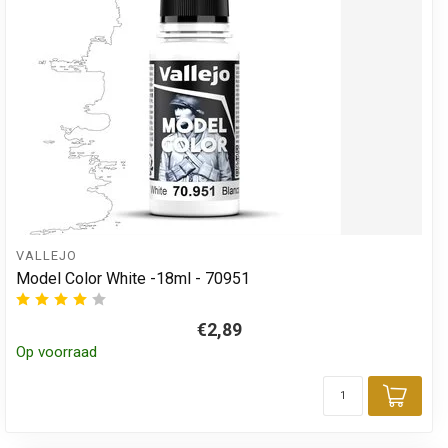
VALLEJO
Model Color White -18ml - 70951
€2,89
Op voorraad
Toev