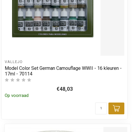
VALLEJO
Model Color Set German Camouflage WWII - 16 kleuren -
17ml - 70114
€48,03
Op voorraad
Toev