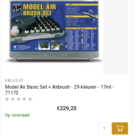
VALLEJO
Model Air Basic Set + Airbrush - 29 kleuren - 17ml -
71172
€229,25
Op voorraad
Toev