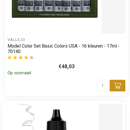
VALLEJO
Model Color Set Basic Colors USA - 16 kleuren - 17ml -
70140
€48,03
Op voorraad
Toe