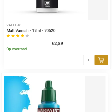
VALLEJO
Matt Varnish - 17ml - 70520
€2,89
Op voorraad
Toe