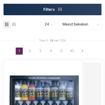
Filters
Toon
1
-
24
van 1026
1
2
3
4
5
43