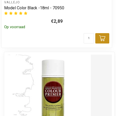
VALLEJO
Model Color Black -18ml - 70950
€2,89
Op voorraad
Toev