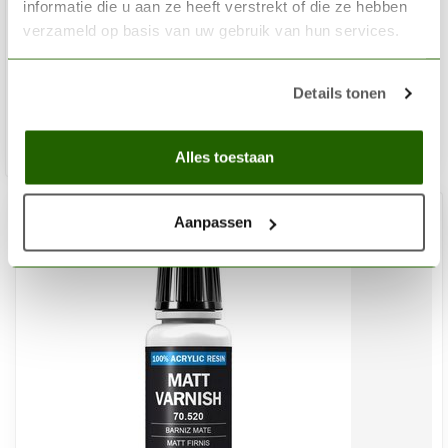
informatie die u aan ze heeft verstrekt of die ze hebben
Acrylic Thinner 3rd generation - 100ml - AK11500
verzameld op basis van uw gebruik van hun services.
€6,50
Details tonen
Op voorraad
Toev
Alles toestaan
Aanpassen