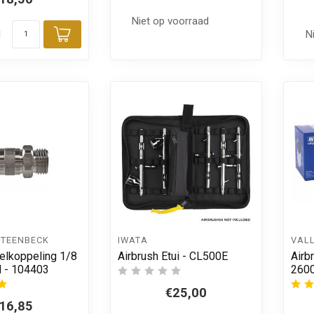
Niet op voorraad
d
N
Toevoegen aan winkelwagen
STEENBECK
IWATA
VAL
nelkoppeling 1/8
Airbrush Etui - CL500E
Airb
d - 104403
260
€25,00
16,85