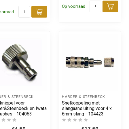
Op voorraad
Toevo
oorraad
 aan winkelwagen
Toevoegen aan winkelwagen
DER & STEENBECK
HARDER & STEENBECK
knippel voor
Snelkoppeling met
er&Steenbeck en Iwata
slangaansluiting voor 4 x
rushes - 104063
6mm slang - 104423
€4,50
€17,50