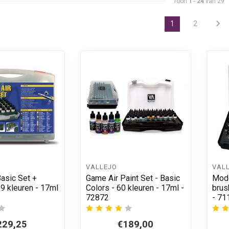
Toon
1
-
24
van 29
1
2
VALLEJO
VAL
asic Set +
Game Air Paint Set - Basic
Mode
29 kleuren - 17ml
Colors - 60 kleuren - 17ml -
brus
72872
- 71
229,25
€189,00