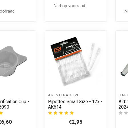
Niet op voorraad
voorraad
N
AK INTERACTIVE
HAR
rification Cup -
Pipettes Small Size - 12x -
Airb
5090
AK614
2024
€6,60
€2,95