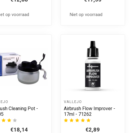
iet op voorraad
Niet op voorraad
LEJO
VALLEJO
rush Cleaning Pot -
Airbrush Flow Improver -
05
17ml - 71262
€18,14
€2,89