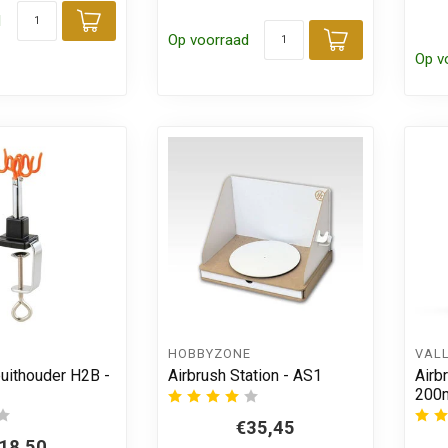
d
Toevoegen aan winkelwagen
Op voorraad
Toevoegen
Op v
HOBBYZONE
VAL
puithouder H2B -
Airbrush Station - AS1
Airb
200m
€35,45
18,50