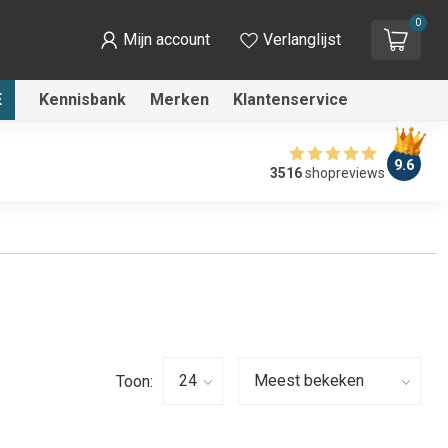
0
Mijn account
Verlanglijst
E
Kennisbank
Merken
Klantenservice
9.6
3516
shopreviews
Toon: