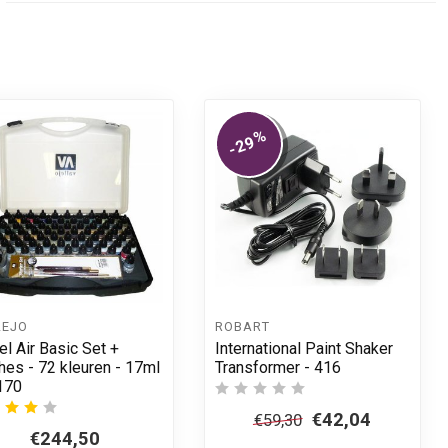
%
-29
LEJO
ROBART
l Air Basic Set +
International Paint Shaker
hes - 72 kleuren - 17ml
Transformer - 416
170
€42,04
€59,30
€244,50