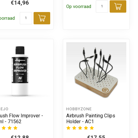
€14,96
Op voorraad
Toevo
 aan winkelwagen
oorraad
Toevoegen aan winkelwagen
LEJO
HOBBYZONE
rush Flow Improver -
Airbrush Painting Clips
l - 71562
Holder - AC1
€12,88
€17,55