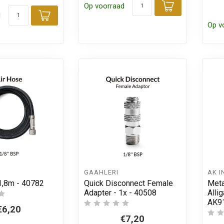
Op voorraad
Toevoegen
d
Toevoegen aan winkelwagen
Op v
GAAHLERI
AK I
 1,8m - 40782
Quick Disconnect Female
Meta
Adapter - 1x - 40508
Allig
AK9
€6,20
€7,20