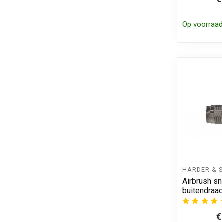
Op voorraa
HARDER & 
Airbrush s
buitendraa
€