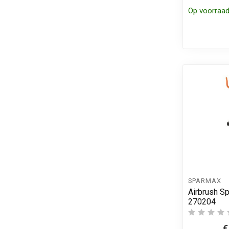
Op voorraa
SPARMAX
Airbrush S
270204
€