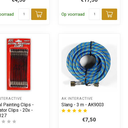
 aan winkelwagen
oorraad
Op voorraad
Toevoegen aan winkelwagen
Toevo
NTERACTIVE
AK INTERACTIVE
l Painting Clips -
Slang - 3 m - AK9003
ator Clips - 20x -
127
€7,50