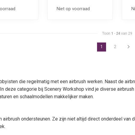
voorraad
Niet op voorraad
N
Toon
1
-
24
van 29
1
2
yisten die regelmatig met een airbrush werken. Naast de airbrus
. In deze categorie bij Scenery Workshop vind je diverse airbrus
aturen en schaalmodellen makkelijker maken.
airbrush ondersteunen. Ze zijn niet altijd direct onderdeel van d
ek.