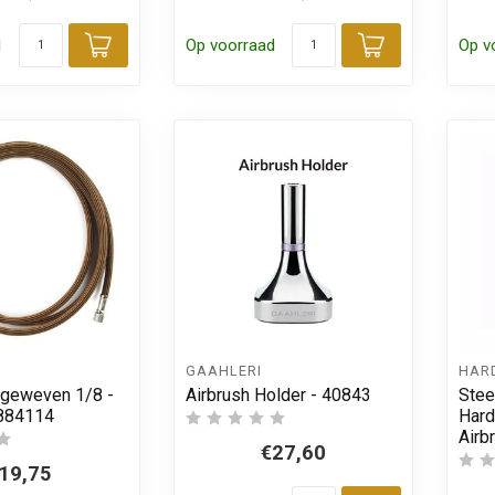
d
Op voorraad
Op v
Toevoegen aan winkelwagen
Toevoegen
GAAHLERI
HAR
 geweven 1/8 -
Airbrush Holder - 40843
Stee
 884114
Hard
Airb
€27,60
19,75