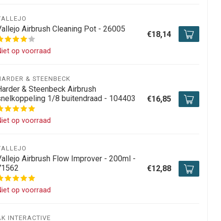
VALLEJO
Vallejo Airbrush Cleaning Pot - 26005
€18,14
iet op voorraad
HARDER & STEENBECK
Harder & Steenbeck Airbrush
snelkoppeling 1/8 buitendraad - 104403
€16,85
iet op voorraad
VALLEJO
Vallejo Airbrush Flow Improver - 200ml -
71562
€12,88
iet op voorraad
AK INTERACTIVE