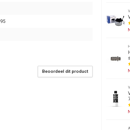
895
N
N
Beoordeel dit product
N