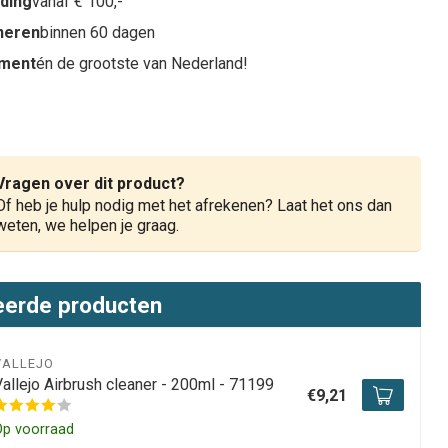
nding
vanaf € 100,-
rneren
binnen 60 dagen
iment
én de grootste van Nederland!
Vragen over dit product?
Of heb je hulp nodig met het afrekenen? Laat het ons dan
weten, we helpen je graag.
eerde producten
VALLEJO
Vallejo Airbrush cleaner - 200ml - 71199
€9,21
Op voorraad