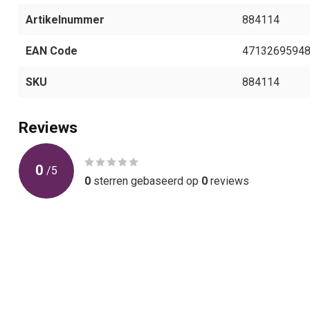
Artikelnummer
884114
EAN Code
4713269594
SKU
884114
Reviews
0
/
5
0
sterren gebaseerd op
0
reviews