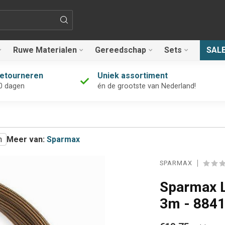
Ruwe Materialen
Gereedschap
Sets
SAL
retourneren
Uniek assortiment
0 dagen
én de grootste van Nederland!
n
Meer van:
Sparmax
SPARMAX
Sparmax L
3m - 884