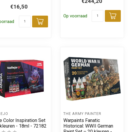
€244,20
€16,50
Op voorraad
Toevo
oorraad
 aan winkelwagen
Toevoegen aan winkelwagen
LEJO
THE ARMY PAINTER
 Color Inspiration Set
Warpaints Fanatic
 kleuren - 18ml - 72182
Historical: WWII German
Paint Set – 20 kleuren -