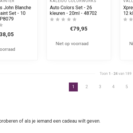
PAINTER
KALEIDO COLORWORKS
VAL
s John Blanche
Auto Colors Set - 26
Xpre
int Set - 10
kleuren - 20ml - 48702
12 k
WP8079
€79,95
38,05
Niet op voorraad
N
voorraad
Toon
1
-
24
van 189
1
2
3
4
5
tproberen of als je iemand een cadeau wilt geven.