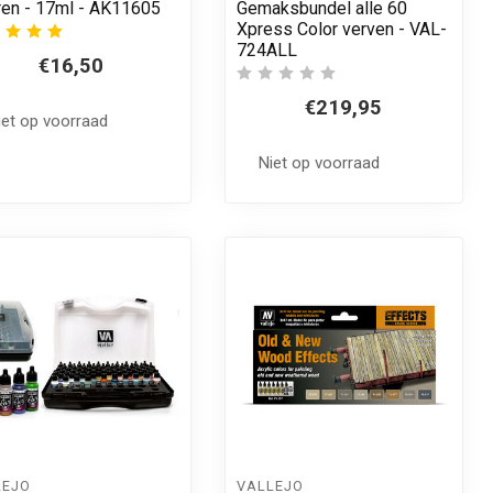
ren - 17ml - AK11605
Gemaksbundel alle 60
Xpress Color verven - VAL-
724ALL
€16,50
€219,95
iet op voorraad
 aan winkelwagen
Niet op voorraad
LEJO
VALLEJO