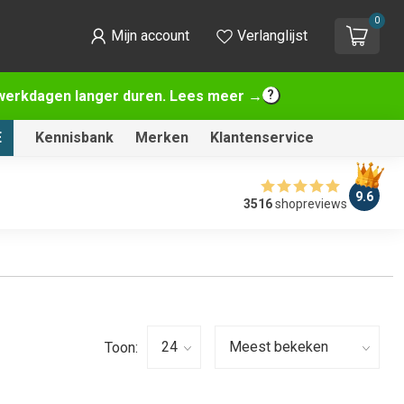
0
Mijn account
Verlanglijst
2 werkdagen langer duren. Lees meer →
E
Kennisbank
Merken
Klantenservice
9.6
3516
shopreviews
Toon: