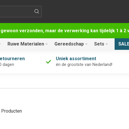
 gewoon verzonden, maar de verwerking kan tijdelijk 1 à 
Ruwe Materialen
Gereedschap
Sets
SAL
retourneren
Uniek assortiment
0 dagen
én de grootste van Nederland!
Producten