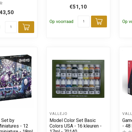
€51,10
43,50
Op voorraad
Op v
Toevoegen
d
Toevoegen aan winkelwagen
VALLEJO
VAL
 Set by
Model Color Set Basic
Game
iniatures - 12
Colors USA - 16 kleuren -
- 48
 miniature - 18ml
17ml - 70140