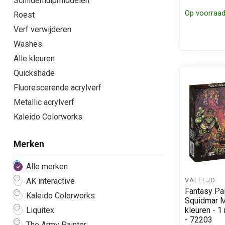
Schilderhulpmiddelen
Op voorraa
Roest
Verf verwijderen
Washes
Alle kleuren
Quickshade
Fluorescerende acrylverf
Metallic acrylverf
Kaleido Colorworks
Merken
Alle merken
VALLEJO
AK interactive
Fantasy Pai
Kaleido Colorworks
Squidmar M
kleuren - 1
Liquitex
- 72203
The Army Painter