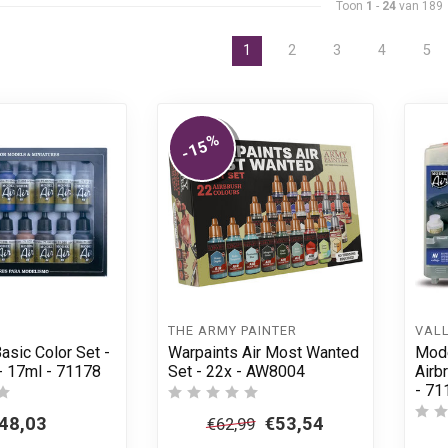
Toon
1
-
24
van 189
1
2
3
4
5
%
-15
THE ARMY PAINTER
VAL
asic Color Set -
Warpaints Air Most Wanted
Mode
- 17ml - 71178
Set - 22x - AW8004
Airb
- 71
48,03
€53,54
€62,99