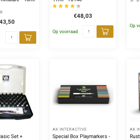
€48,03
43,50
Op v
Op voorraad
Toevoegen
d
Toevoegen aan winkelwagen
AK INTERACTIVE
AK I
asic Set +
Special Box Playmarkers -
Rust