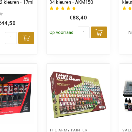
2 kleuren - 17ml
34 kleuren - AKM150
kleu
€88,40
244,50
Op voorraad
N
Toevoegen
d
Toevoegen aan winkelwagen
THE ARMY PAINTER
VAL