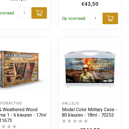
€43,50
 aan winkelwagen
oorraad
Toevoegen aan winkelwagen
Op voorraad
Toevo
NTERACTIVE
VALLEJO
& Weathered Wood
Model Color Military Case -
me 1 - 6 kleuren - 17ml
80 kleuren - 18ml - 70253
K11673