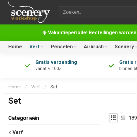
Zoekterm
☀️ Vakantieperiode! Bestellingen worden
Home
Verf
Penselen
Airbrush
Scenery
Gratis verzending
Gratis 
vanaf € 100,-
binnen 6
Home
/
Verf
/
Set
Set
189
Categorieën
Verf