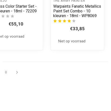
LEJO
THE ARMY PAINTER
ss Color Starter Set -
Warpaints Fanatic Metallics
leuren - 18ml - 72209
Paint Set Combo - 10
kleuren - 18ml - WP8069
€55,10
€33,85
iet op voorraad
Niet op voorraad
8