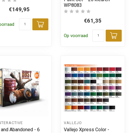
WP8083
€149,95
€61,35
oorraad
Toevoegen aan winkelwagen
 aan winkelwagen
Op voorraad
Toevo
NTERACTIVE
VALLEJO
 and Abandoned - 6
Vallejo Xpress Color -