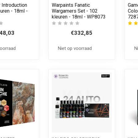
 Introduction
Warpaints Fanatic
Game
euren - 18ml -
Wargamers Set - 102
Colo
kleuren - 18ml - WP8073
728
48,03
€332,85
voorraad
Niet op voorraad
N