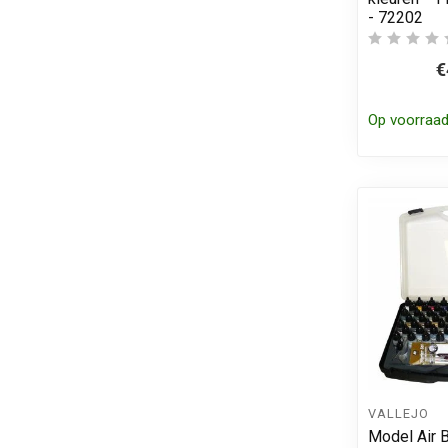
- 72202
€
Op voorraa
VALLEJO
Model Air B