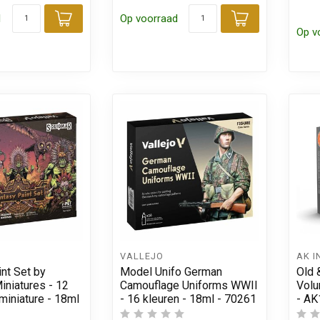
d
Op voorraad
Toevoegen aan winkelwagen
Toevoegen
Op v
VALLEJO
AK I
nt Set by
Model Unifo German
Old 
iniatures - 12
Camouflage Uniforms WWII
Volu
 miniature - 18ml
- 16 kleuren - 18ml - 70261
- A