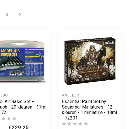
8
LEJO
VALLEJO
l Air Basic Set +
Essential Paint Set by
rush - 29 kleuren - 17ml
Squidmar Miniatures - 12
172
kleuren - 1 miniature - 18ml
- 72201
€229,25