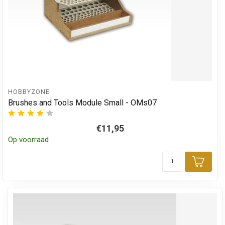
HOBBYZONE
Brushes and Tools Module Small - OMs07
€11,95
Op voorraad
Toev