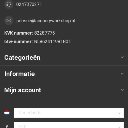
0247370271
service@sceneryworkshop.nl
KVK nummer:
82287775
btw-nummer:
NL862411981B01
Categorieën
Informatie
Mijn account
Selecteer taal
€