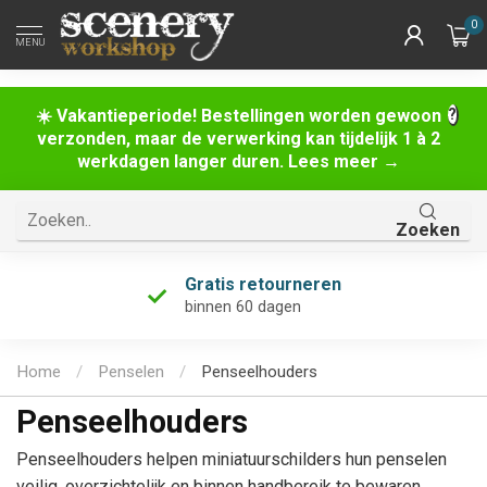
0
MENU
☀️ Vakantieperiode! Bestellingen worden gewoon
verzonden, maar de verwerking kan tijdelijk 1 à 2
werkdagen langer duren. Lees meer →
Zoeken
Gratis retourneren
binnen 60 dagen
Home
/
Penselen
/
Penseelhouders
Penseelhouders
Penseelhouders helpen miniatuurschilders hun penselen
veilig, overzichtelijk en binnen handbereik te bewaren.