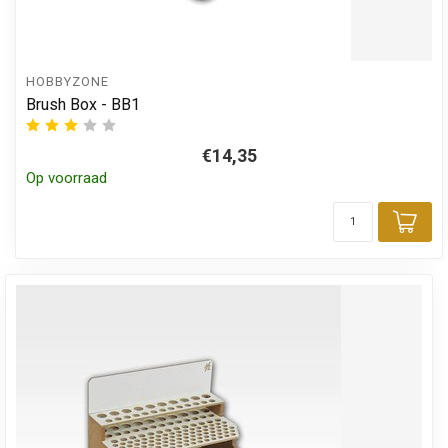
HOBBYZONE
Brush Box - BB1
€14,35
Op voorraad
Toe