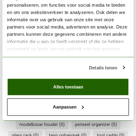
€28,95
personaliseren, om functies voor social media te bieden
en om ons websiteverkeer te analyseren. Ook delen we
Op voorraad
informatie over uw gebruik van onze site met onze
partners voor social media, adverteren en analyse. Deze
VALLEJO
partners kunnen deze gegevens combineren met andere
Vallejo Airbrush cleaner -
informatie die u aan ze heeft verstrekt of die ze hebben
200ml - 71199
€9,21
verzameld op basis van uw gebruik van hun services.
Op voorraad
Details tonen
brush stand
(0)
craft storage
(0)
Alles toestaan
gereedschap houder
(0)
gereedschap opslag
(0)
gereedschap rek
(0)
hobbyzone accessory
(0)
Aanpassen
Hobbyzone module
(0)
model workshop
(0)
modelbouw houder
(0)
penseel organizer
(0)
pliers rack
(0)
tang ophangrek
(0)
tool caddy
(0)