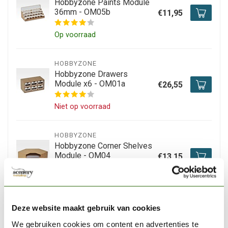
Hobbyzone Paints Module
36mm - OM05b
€11,95
Op voorraad
HOBBYZONE
Hobbyzone Drawers
Module x6 - OM01a
€26,55
Niet op voorraad
HOBBYZONE
Hobbyzone Corner Shelves
Module - OM04
€13,15
Niet op voorraad
HOBBYZONE
Deze website maakt gebruik van cookies
Hobbyzone Corner
We gebruiken cookies om content en advertenties te
Drawers Module - OM03