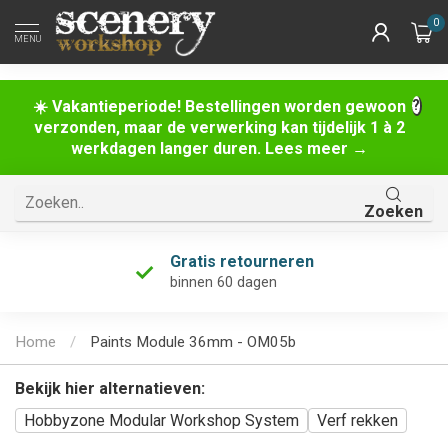
0
MENU
☀️ Vakantieperiode! Bestellingen worden gewoon
verzonden, maar de verwerking kan tijdelijk 1 à 2
werkdagen langer duren. Lees meer →
Zoeken
Gratis retourneren
binnen 60 dagen
Home
/
Paints Module 36mm - OM05b
Bekijk hier alternatieven:
Hobbyzone Modular Workshop System
Verf rekken