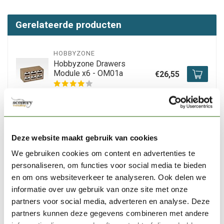
Gerelateerde producten
HOBBYZONE
Hobbyzone Drawers
Module x6 - OM01a
€26,55
Niet op voorraad
HOBBYZONE
Hobbyzone Corner Shelves
Deze website maakt gebruik van cookies
Module - OM04
€13,15
We gebruiken cookies om content en advertenties te
personaliseren, om functies voor social media te bieden
Niet op voorraad
en om ons websiteverkeer te analyseren. Ook delen we
informatie over uw gebruik van onze site met onze
HOBBYZONE
partners voor social media, adverteren en analyse. Deze
Hobbyzone Corner
partners kunnen deze gegevens combineren met andere
Drawers Module - OM03
€28,95