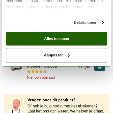
informatie die u aan ze heeft verstrekt of die ze hebben
Op voorraad
verzameld op basis van uw gebruik van hun services.
HOBBYZONE
Details tonen
Hobbyzone Showcase WIP
Module - OM09
€15,85
Alles toestaan
Op voorraad
Aanpassen
HOBBYZONE
Hobbyzone Paper Towel
Module - OM08a
€11,95
Niet op voorraad
Vragen over dit product?
Of heb je hulp nodig met het afrekenen?
Laat het ons dan weten, we helpen je graag.