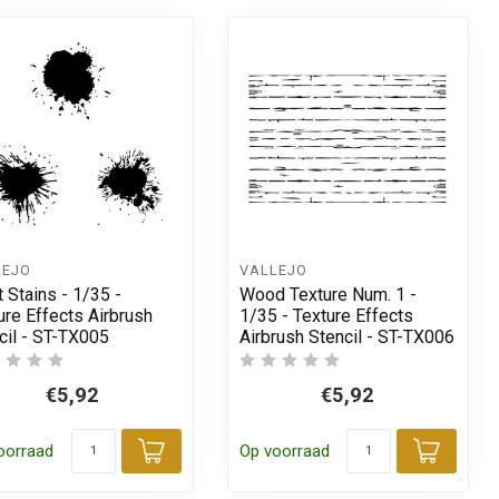
LEJO
VALLEJO
t Stains - 1/35 -
Wood Texture Num. 1 -
ure Effects Airbrush
1/35 - Texture Effects
cil - ST-TX005
Airbrush Stencil - ST-TX006
€5,92
€5,92
oorraad
Op voorraad
 aan winkelwagen
Toevoegen aan winkelwagen
Toevo