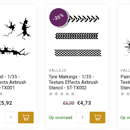
%
-25
VALLEJO
VAL
l - 1/35 -
Tyre Markings - 1/35 -
Pain
ects Airbrush
Texture Effects Airbrush
Text
ST-TX001
Stencil - ST-TX002
Sten
€5,92
€4,73
€6,30
d
Op voorraad
Op v
Toevoegen aan winkelwagen
Toevoegen