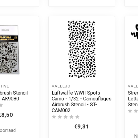
TIVE
VALLEJO
VAL
rbrush Stencil
Luftwaffe WWII Spots
Stre
- AK9080
Camo - 1/32 - Camouflages
Lett
Airbrush Stencil - ST-
Sten
CAM002
€8,50
€9,31
voorraad
N