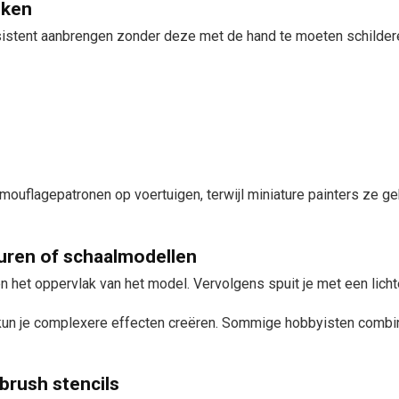
iken
nsistent aanbrengen zonder deze met de hand te moeten schilder
uflagepatronen op voertuigen, terwijl miniature painters ze ge
turen of schaalmodellen
n het oppervlak van het model. Vervolgens spuit je met een lichte
 kun je complexere effecten creëren. Sommige hobbyisten combin
rbrush stencils