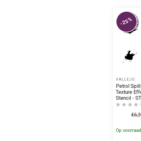
%
-25
VALLEJO
Petrol Spill
Texture Eff
Stencil - 
€6,
Op voorraa