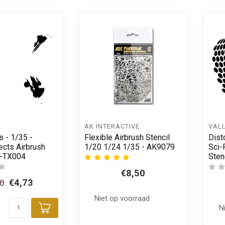
AK INTERACTIVE
VAL
s - 1/35 -
Flexible Airbrush Stencil
Dist
ects Airbrush
1/20 1/24 1/35 - AK9079
Sci-
ST-TX004
Sten
€8,50
€4,73
30
Niet op voorraad
d
N
Toevoegen aan winkelwagen