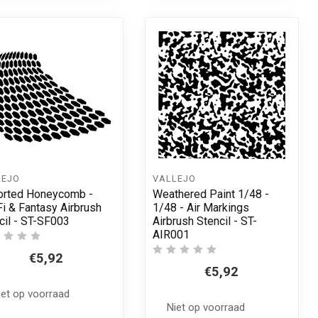
LEJO
VALLEJO
orted Honeycomb -
Weathered Paint 1/48 -
Fi & Fantasy Airbrush
1/48 - Air Markings
cil - ST-SF003
Airbrush Stencil - ST-
AIR001
€5,92
€5,92
iet op voorraad
Niet op voorraad