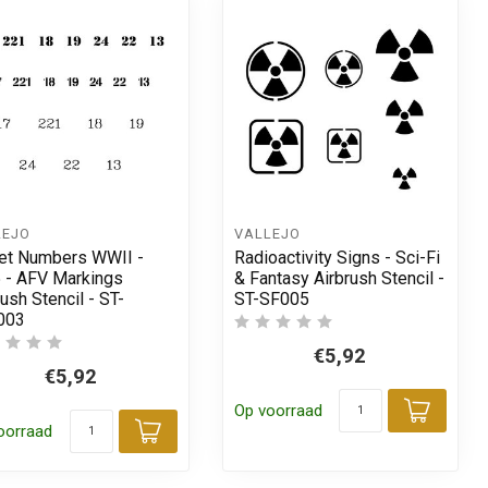
LEJO
VALLEJO
et Numbers WWII -
Radioactivity Signs - Sci-Fi
 - AFV Markings
& Fantasy Airbrush Stencil -
rush Stencil - ST-
ST-SF005
003
€5,92
€5,92
Op voorraad
Toevo
oorraad
 aan winkelwagen
Toevoegen aan winkelwagen