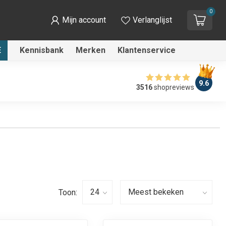
0
Mijn account
Verlanglijst
E
Kennisbank
Merken
Klantenservice
9.6
3516
shopreviews
Toon: