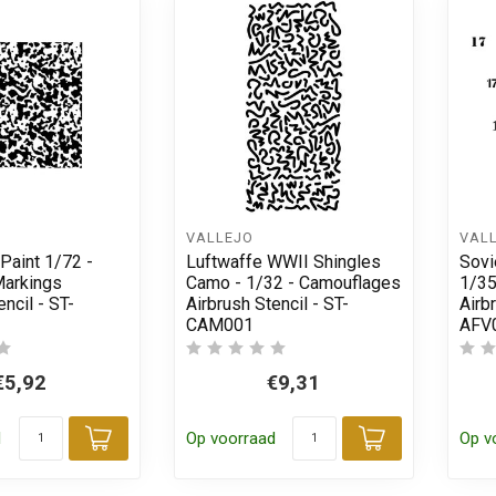
VALLEJO
VAL
Paint 1/72 -
Luftwaffe WWII Shingles
Sovi
Markings
Camo - 1/32 - Camouflages
1/35
encil - ST-
Airbrush Stencil - ST-
Airb
CAM001
AFV
€5,92
€9,31
d
Op voorraad
Op v
Toevoegen aan winkelwagen
Toevoegen