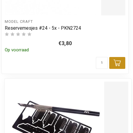
MODEL CRAFT
Reservemesjes #24 - 5x - PKN2724
€3,80
Op voorraad
Toev