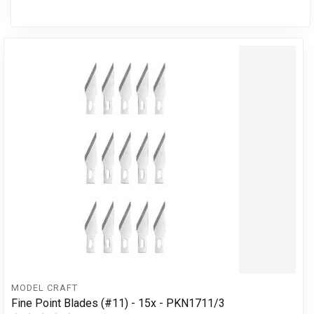
MODEL CRAFT
Fine Point Blades (#11) - 15x - PKN1711/3