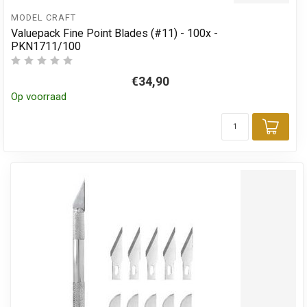
MODEL CRAFT
Valuepack Fine Point Blades (#11) - 100x -
PKN1711/100
€34,90
Op voorraad
Toev