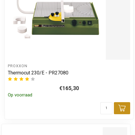
PROXXON
Thermocut 230/E - PR27080
€165,30
Op voorraad
Toe