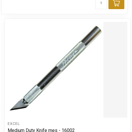
Toev
EXCEL
Medium Duty Knife mes - 16002