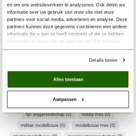
en om ons websiteverkeer te analyseren. Ook delen we
The Army Painter Self-
healing Cutting mat - TL5049
€9,39
informatie over uw gebruik van onze site met onze
partners voor social media, adverteren en analyse. Deze
Niet op voorraad
partners kunnen deze gegevens combineren met andere
informatie die u aan ze heeft verstrekt of die ze hebben
verzameld op basis van uw gebruik van hun services.
THE ARMY PAINTER
The Army Painter Plastic
Frame Cutter - TL5039
€11,05
Details tonen
Niet op voorraad
Alles toestaan
aluminium snijmes
(0)
aluminum handle knife
(0)
Aanpassen
craft knife
(0)
detail gereedschap
(0)
fijn snijgereedschap
(0)
hobby mes
(0)
militair modelbouw
(0)
modelbouw mes
(0)