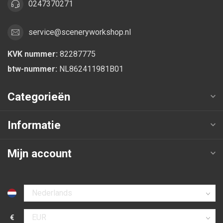
0247370271
service@sceneryworkshop.nl
KVK nummer:
82287775
btw-nummer:
NL862411981B01
Categorieën
Informatie
Mijn account
Selecteer taal
€
Selecteer valuta