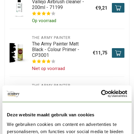
Vallejo Airbrush cleaner -
200ml - 71199
€9,21
Op voorraad
THE ARMY PAINTER
The Army Painter Matt
Black - Colour Primer -
€11,75
CP3001
Niet op voorraad
THE ARMY PAINTER
The Army Painter Matt
White - Colour Primer -
€11,69
CP3002
Deze website maakt gebruik van cookies
Op voorraad
We gebruiken cookies om content en advertenties te
personaliseren, om functies voor social media te bieden
THE ARMY PAINTER