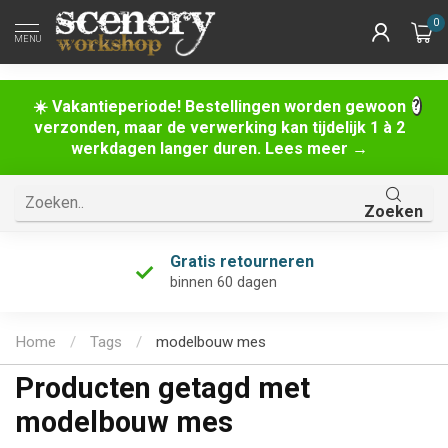
0
MENU
☀️ Vakantieperiode! Bestellingen worden gewoon
verzonden, maar de verwerking kan tijdelijk 1 à 2
werkdagen langer duren. Lees meer →
Zoeken
Gratis retourneren
binnen 60 dagen
Home
/
Tags
/
modelbouw mes
Producten getagd met
modelbouw mes