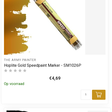
THE ARMY PAINTER
Hoplite Gold Speedpaint Marker - SM1026P
€4,69
Op voorraad
Toev