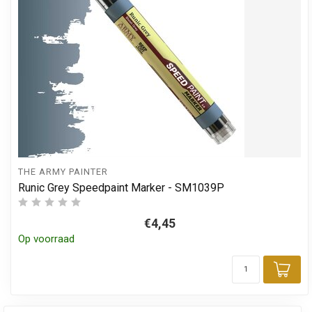
THE ARMY PAINTER
Runic Grey Speedpaint Marker - SM1039P
€4,45
Op voorraad
Toe