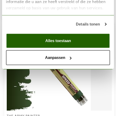
informatie die u aan ze heeft verstrekt of die ze hebben
verzameld op basis van uw gebruik van hun services.
Toev
Details tonen
Alles toestaan
Aanpassen
THE ARMY PAINTER