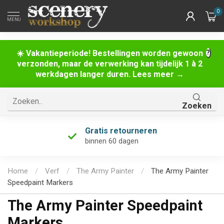
0
MENU
☀️ Vakantieperiode! Bestellingen worden gewoon
verzonden, maar de verwerking kan tijdelijk 1 à 2
werkdagen langer duren. Lees meer →
Zoeken
Gratis retourneren
binnen 60 dagen
Home
/
Verf
/
The Army Painter
/
The Army Painter
Speedpaint Markers
The Army Painter Speedpaint
Markers