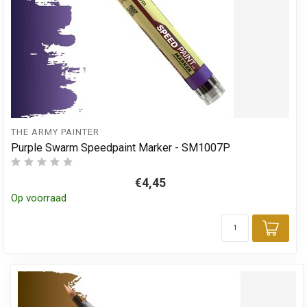
THE ARMY PAINTER
Purple Swarm Speedpaint Marker - SM1007P
€4,45
Op voorraad
Toev