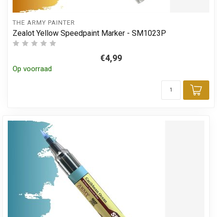
THE ARMY PAINTER
Zealot Yellow Speedpaint Marker - SM1023P
€4,99
Op voorraad
Toe