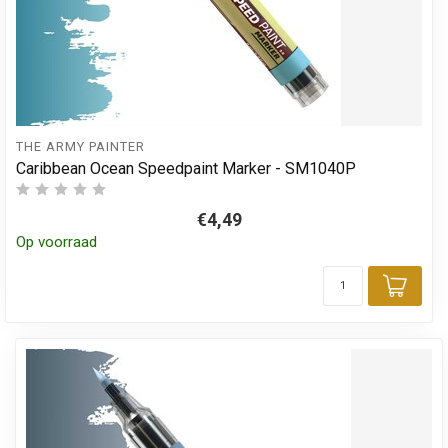
THE ARMY PAINTER
Caribbean Ocean Speedpaint Marker - SM1040P
€4,49
Op voorraad
Toev