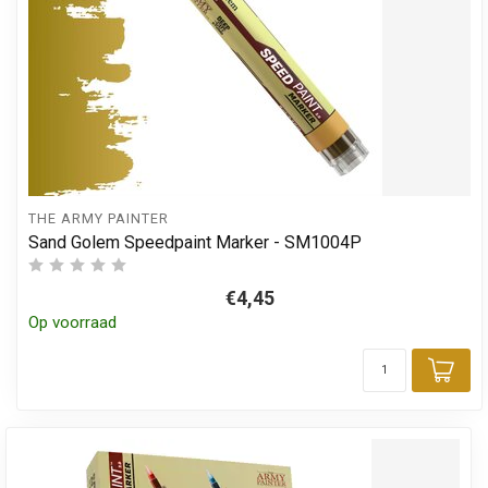
THE ARMY PAINTER
Sand Golem Speedpaint Marker - SM1004P
€4,45
Op voorraad
Toe