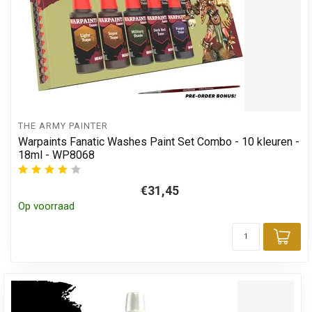
THE ARMY PAINTER
Warpaints Fanatic Washes Paint Set Combo - 10 kleuren -
18ml - WP8068
€31,45
Op voorraad
Toe