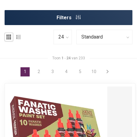
Filters
Toon
1
-
24
van 233
1
2
3
4
5
10