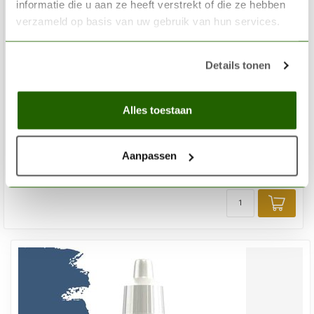
informatie die u aan ze heeft verstrekt of die ze hebben
verzameld op basis van uw gebruik van hun services.
Details tonen
THE ARMY PAINTER
Night Sky Warpaints Fanatic Acrylic Paint - 18ml -
Alles toestaan
WP3013
Aanpassen
€3,29
Op voorraad
Toev