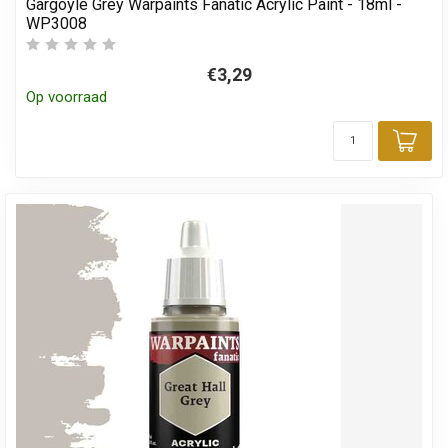
Gargoyle Grey Warpaints Fanatic Acrylic Paint - 18ml -
WP3008
€3,29
Op voorraad
Toe