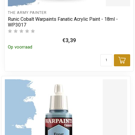
THE ARMY PAINTER
Runic Cobalt Warpaints Fanatic Acrylic Paint - 18ml -
WP3017
€3,39
Op voorraad
Toe