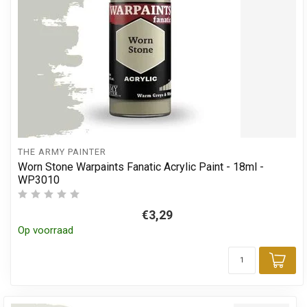
THE ARMY PAINTER
Worn Stone Warpaints Fanatic Acrylic Paint - 18ml -
WP3010
€3,29
Op voorraad
Toe