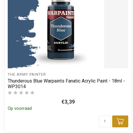
THE ARMY PAINTER
Thunderous Blue Warpaints Fanatic Acrylic Paint - 18ml -
WP3014
€3,39
Op voorraad
Toe