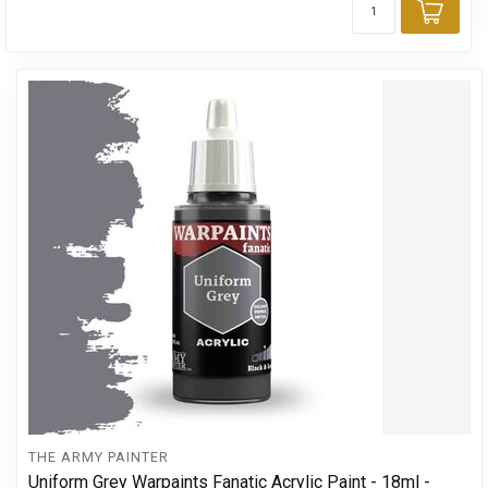
Toev
THE ARMY PAINTER
Uniform Grey Warpaints Fanatic Acrylic Paint - 18ml -