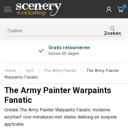
0
MENU
Zoeken
Uniek assortiment
én de grootste van Nederland!
Home
/
Verf
/
The Army Painter
/
The Army Painter
Warpaints Fanatic
The Army Painter Warpaints
Fanatic
Ontdek The Army Painter Warpaints Fanatic: moderne
acrylverf voor miniaturen met sterke dekking en soepele
applicatie.