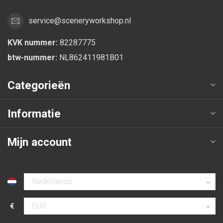
service@sceneryworkshop.nl
KVK nummer:
82287775
btw-nummer:
NL862411981B01
Categorieën
Informatie
Mijn account
Selecteer taal
€
Selecteer valuta