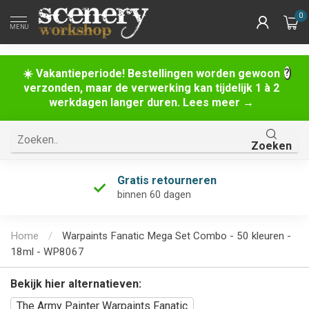
0
MENU
☀️ Vakantieperiode! Bestellingen worden gewoon
verzonden, maar de verwerking kan tijdelijk 1 à 2
werkdagen langer duren. Lees meer →
Zoeken
Gratis retourneren
binnen 60 dagen
Home
/
Warpaints Fanatic Mega Set Combo - 50 kleuren -
18ml - WP8067
Bekijk hier alternatieven:
The Army Painter Warpaints Fanatic