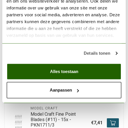
en om ons websiteverkeer te analyseren. Ook delen we
THE ARMY PAINTER
informatie over uw gebruik van onze site met onze
The Army Painter
partners voor social media, adverteren en analyse. Deze
Warpaints Fanatic Washes
partners kunnen deze gegevens combineren met andere
Paint Set Combo - 10
€31,45
kleuren - 18ml - WP8068
informatie die u aan ze heeft verstrekt of die ze hebben
verzameld op basis van uw gebruik van hun services.
Op voorraad
Details tonen
THE ARMY PAINTER
The Army Painter Diabolic
Plum Warpaints Fanatic
Alles toestaan
Acrylic Paint - 18ml -
€3,39
WP3133
Aanpassen
Niet op voorraad
MODEL CRAFT
Model Craft Fine Point
Blades (#11) - 15x -
€7,41
PKN1711/3