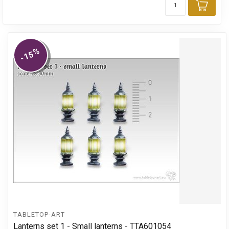
Toev
%
-15
TABLETOP-ART
Lanterns set 1 - Small lanterns - TTA601054