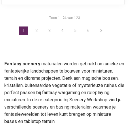
Toon
1
-
24
van 123
1
2
3
4
5
6
Fantasy scenery
materialen worden gebruikt om unieke en
fantasierijke landschappen te bouwen voor miniaturen,
terrain en diorama projecten. Denk aan magische bossen,
kristallen, buitenaardse vegetatie of mysterieuze ruïnes die
perfect passen bij fantasy wargaming en roleplaying
miniaturen. In deze categorie bij Scenery Workshop vind je
verschillende scenery en basing materialen waarmee je
fantasiewerelden tot leven kunt brengen op miniature
bases en tabletop terrain.