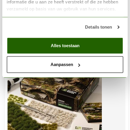
Lizard Skulls - TTA600013
informatie die u aan ze heeft verstrekt of die ze hebben
verzameld op basis van uw gebruik van hun services.
€5,91
€6,95
Op voorraad
Details tonen
Toev
Alles toestaan
Aanpassen