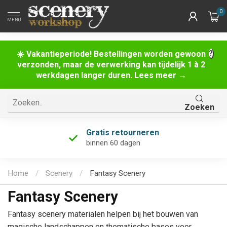
0
MENU
☀️ Vakantieperiode! Bestellingen worden gewoon
verzonden, maar de verwerking kan tijdelijk 1 à 2
werkdagen langer duren. Lees meer →
Zoeken
Uniek assortiment
én de grootste van Nederland!
Home
/
Scenery
/
Fantasy Scenery
Fantasy Scenery
Fantasy scenery materialen helpen bij het bouwen van
magische landschappen en thematische bases voor