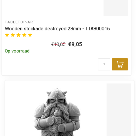
TABLETOP-ART
Wooden stockade destroyed 28mm - TTA800016
€9,05
€10,65
Op voorraad
Toev