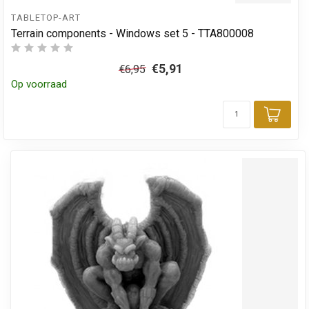
TABLETOP-ART
Terrain components - Windows set 5 - TTA800008
€5,91
€6,95
Op voorraad
Toev