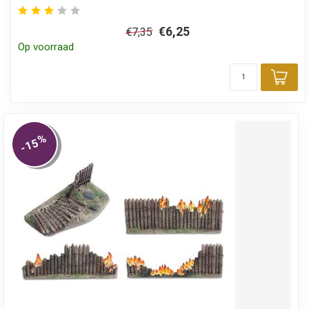
€6,25
€7,35
Op voorraad
Toe
%
-15