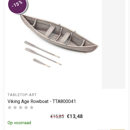
%
-15
TABLETOP-ART
Viking Age Rowboat - TTA800041
€13,48
€15,85
Op voorraad