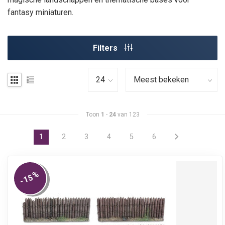
fantasy miniaturen.
Filters
Toon
1
-
24
van 123
1
2
3
4
5
6
%
-15