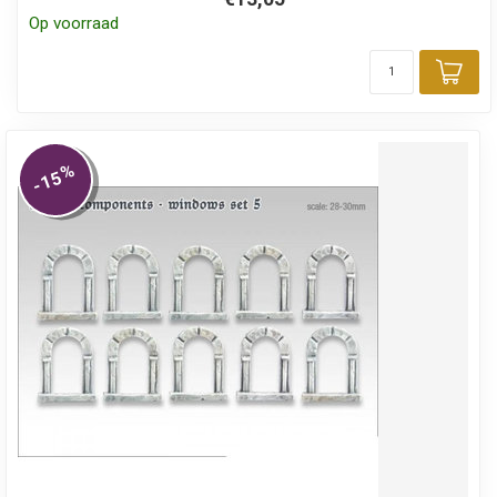
Op voorraad
Toe
%
-15