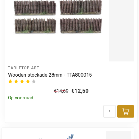
TABLETOP-ART
Wooden stockade 28mm - TTA800015
€12,50
€14,69
Op voorraad
Toe