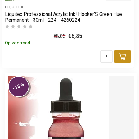
LIQUITEX
Liquitex Professional Acrylic Ink! Hooker'S Green Hue
Permanent - 30ml - 224 - 4260224
€6,85
€8,05
Op voorraad
Toev
%
-15