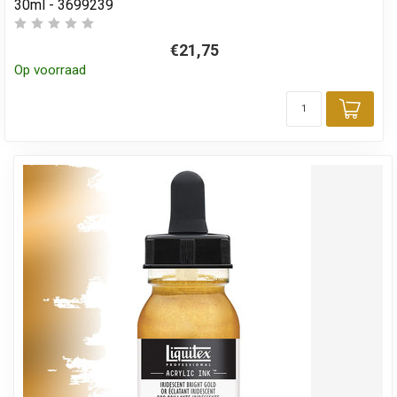
30ml - 3699239
€21,75
Op voorraad
Toev