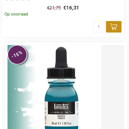
€16,31
€21,75
Op voorraad
Toev
%
-15