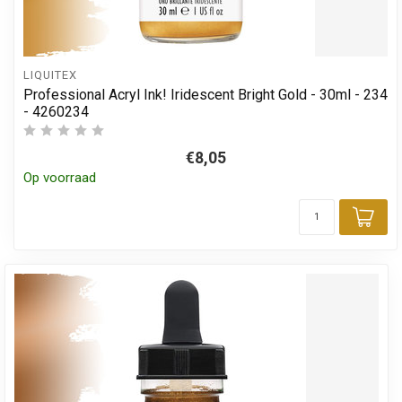
LIQUITEX
Professional Acryl Ink! Iridescent Bright Gold - 30ml - 234
- 4260234
€8,05
Op voorraad
Toe