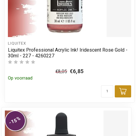
LIQUITEX
Liquitex Professional Acrylic Ink! Iridescent Rose Gold -
30ml - 227 - 4260227
€6,85
€8,05
Op voorraad
Toe
%
-15