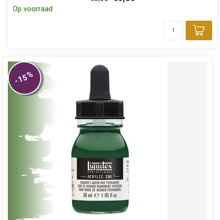
Op voorraad
Toe
%
-15