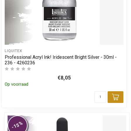
LIQUITEX
Professional Acryl Ink! Iridescent Bright Silver - 30ml -
236 - 4260236
€8,05
Op voorraad
Toev
%
-15