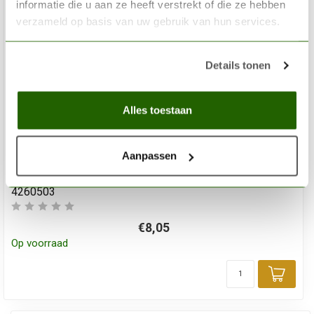
informatie die u aan ze heeft verstrekt of die ze hebben
verzameld op basis van uw gebruik van hun services.
Details tonen
Alles toestaan
Aanpassen
LIQUITEX
Professional Acryl Ink! Muted Turquoise - 30ml - 503 -
4260503
€8,05
Op voorraad
Toev