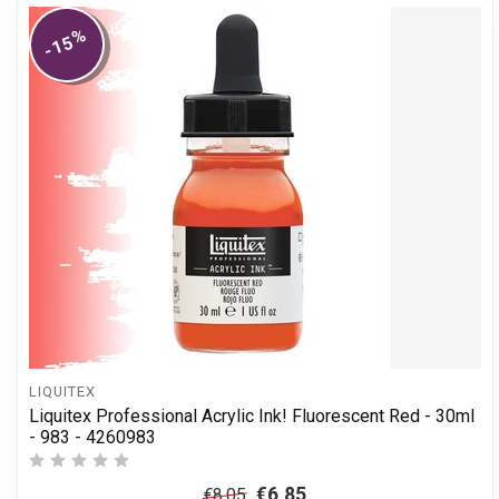
%
-15
LIQUITEX
Liquitex Professional Acrylic Ink! Fluorescent Red - 30ml
- 983 - 4260983
€6,85
€8,05