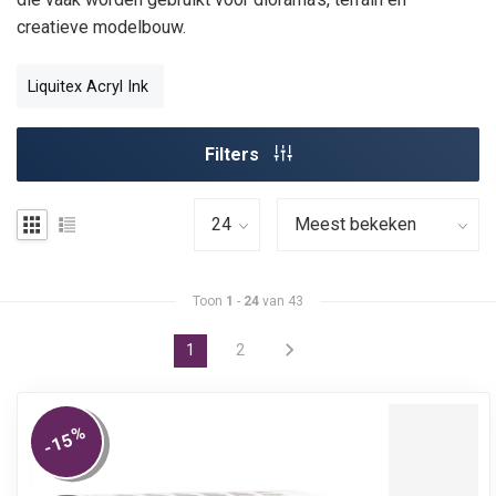
creatieve modelbouw.
Liquitex Acryl Ink
Filters
Toon
1
-
24
van 43
1
2
%
-15