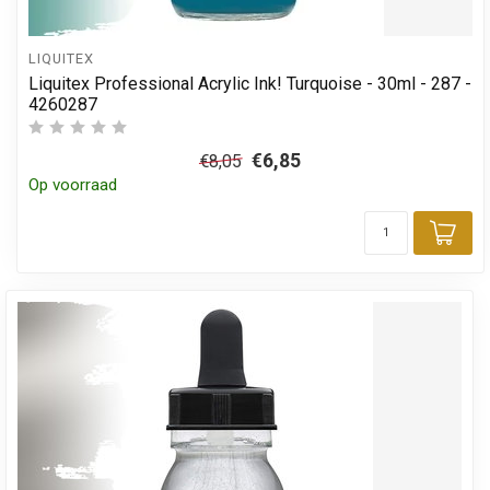
LIQUITEX
Liquitex Professional Acrylic Ink! Turquoise - 30ml - 287 -
4260287
€6,85
€8,05
Op voorraad
Toe