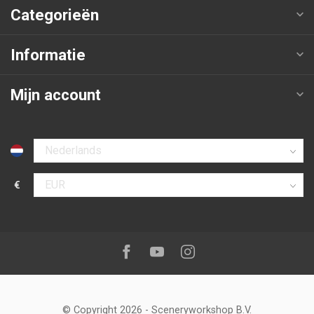
Categorieën
Informatie
Mijn account
Selecteer taal
€
Selecteer valuta
Volg ons op:
Facebook
Youtube
Instagram
© Copyright 2026
-
Sceneryworkshop B.V.