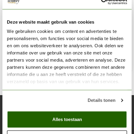
VALLEJO
Classic Craft Knife #1 with #11 Blade - snijmes - Vallejo
Deze website maakt gebruik van cookies
Tools - T06006
We gebruiken cookies om content en advertenties te
personaliseren, om functies voor social media te bieden
€3,85
en om ons websiteverkeer te analyseren. Ook delen we
Niet op voorraad
informatie over uw gebruik van onze site met onze
partners voor social media, adverteren en analyse. Deze
partners kunnen deze gegevens combineren met andere
informatie die u aan ze heeft verstrekt of die ze hebben
verzameld op basis van uw gebruik van hun services.
Details tonen
Abonneer je op onze nieuwsbrief
Blijf op de hoogte over onze laatste acties
Alles toestaan
Abon