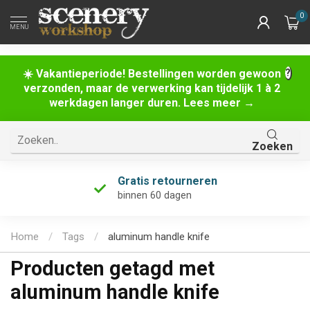
0
MENU
☀️ Vakantieperiode! Bestellingen worden gewoon
verzonden, maar de verwerking kan tijdelijk 1 à 2
werkdagen langer duren. Lees meer →
Zoeken
Gratis retourneren
binnen 60 dagen
Home
/
Tags
/
aluminum handle knife
Producten getagd met
aluminum handle knife