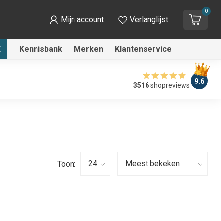
0
Mijn account
Verlanglijst
E
Kennisbank
Merken
Klantenservice
9.6
3516
shopreviews
Toon: