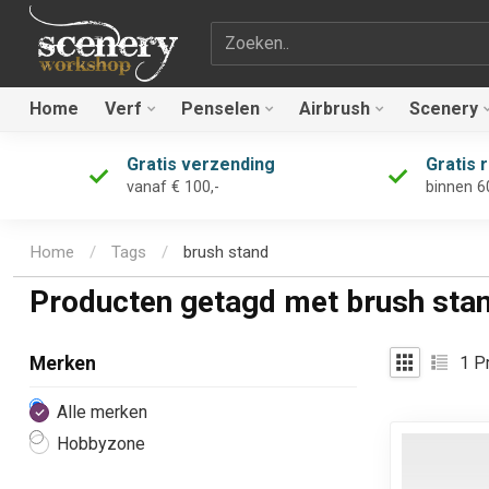
Zoekterm
Home
Verf
Penselen
Airbrush
Scenery
Gratis verzending
Gratis 
vanaf € 100,-
binnen 6
Home
/
Tags
/
brush stand
Producten getagd met brush sta
1
Pr
Merken
Alle merken
Hobbyzone