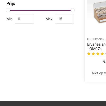
Prijs
Min
Max
HOBBYZON
Brushes an
- OM07a
€
Niet op 