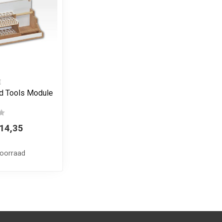
E
d Tools Module
14,35
voorraad