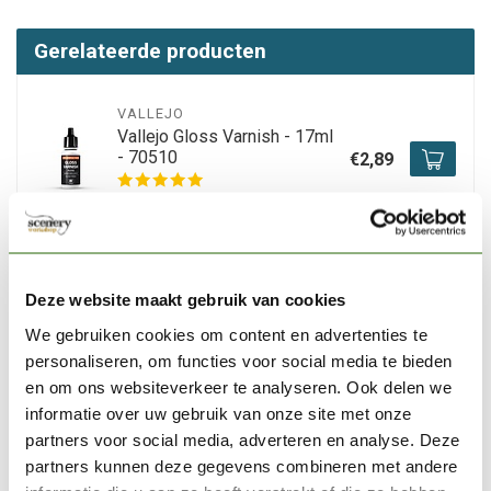
Gerelateerde producten
VALLEJO
Vallejo Gloss Varnish - 17ml
- 70510
€2,89
Op voorraad
VALLEJO
Vallejo Matt Varnish - 17ml -
Deze website maakt gebruik van cookies
70520
€2,89
We gebruiken cookies om content en advertenties te
personaliseren, om functies voor social media te bieden
Op voorraad
en om ons websiteverkeer te analyseren. Ook delen we
informatie over uw gebruik van onze site met onze
VALLEJO
partners voor social media, adverteren en analyse. Deze
Vallejo Model Color White
partners kunnen deze gegevens combineren met andere
-18ml - 70951
€2,89