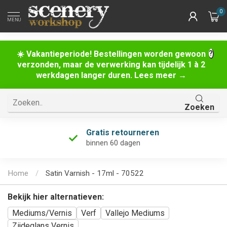
0
MENU
☀️ Vakantieperiode! Bestellingen worden gewoon
verzonden, maar de verwerking kan tijdelijk 1 à 2
werkdagen langer duren. Lees meer →
Zoeken
Gratis retourneren
binnen 60 dagen
Home
/
Satin Varnish - 17ml - 70522
Bekijk hier alternatieven:
Mediums/Vernis
Verf
Vallejo Mediums
Zijdeglans Vernis