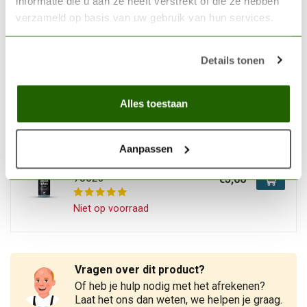
informatie die u aan ze heeft verstrekt of die ze hebben
Op voorraad
verzameld op basis van uw gebruik van hun services.
VALLEJO
Details tonen
Vallejo Plastic Putty - 20ml -
70401
€4,04
Alles toestaan
Niet op voorraad
Aanpassen
VALLEJO
Vallejo Liquid Mask - 17ml -
70523
€3,06
Niet op voorraad
Vragen over dit product?
Of heb je hulp nodig met het afrekenen?
Laat het ons dan weten, we helpen je graag.