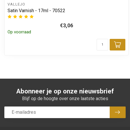
VALLEJO
Satin Varnish - 17ml - 70522
€3,06
Op voorraad
Toe
Abonneer je op onze nieuwsbrief
Blijf op de hoogte over onze laatste acties
Abon