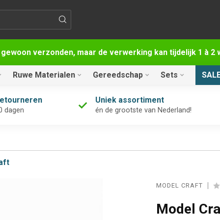
 gewoon verzonden, maar de verwerking kan tijdelijk 1 à 
Ruwe Materialen
Gereedschap
Sets
SAL
retourneren
Uniek assortiment
0 dagen
én de grootste van Nederland!
aft
MODEL CRAFT
Model Cra