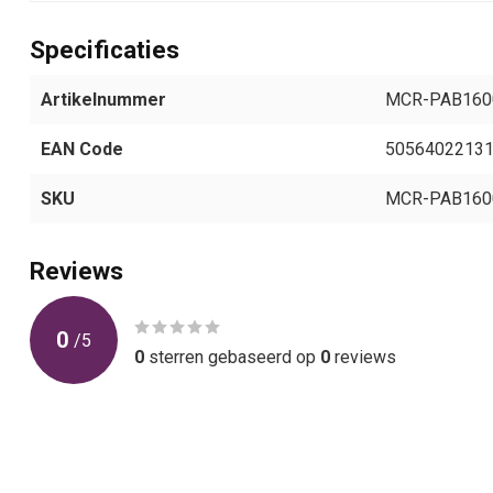
Specificaties
Artikelnummer
MCR-PAB160
EAN Code
5056402213
SKU
MCR-PAB160
Reviews
0
/
5
0
sterren gebaseerd op
0
reviews