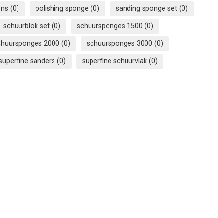
pons
(0)
polishing sponge
(0)
sanding sponge set
(0)
schuurblok set
(0)
schuursponges 1500
(0)
chuursponges 2000
(0)
schuursponges 3000
(0)
superfine sanders
(0)
superfine schuurvlak
(0)