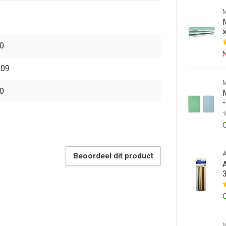
0
N
109
0
Beoordeel dit product
A