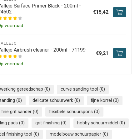
allejo Surface Primer Black - 200ml -
74602
€15,42
Op voorraad
VALLEJO
Vallejo Airbrush cleaner - 200ml - 71199
€9,21
Op voorraad
fwerking gereedschap
(0)
curve sanding tool
(0)
 sanding
(0)
delicate schuurwerk
(0)
fijne korrel
(0)
fine grit sander
(0)
flexibele schuurspons
(0)
nding pads
(0)
grit finishing
(0)
hobby schuurmiddel
(0)
el finishing tool
(0)
modelbouw schuurpapier
(0)