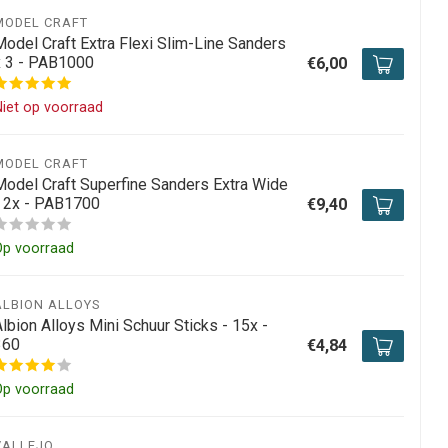
MODEL CRAFT
Model Craft Extra Flexi Slim-Line Sanders
x 3 - PAB1000
€6,00
iet op voorraad
MODEL CRAFT
Model Craft Superfine Sanders Extra Wide
- 2x - PAB1700
€9,40
Op voorraad
ALBION ALLOYS
lbion Alloys Mini Schuur Sticks - 15x -
360
€4,84
Op voorraad
VALLEJO