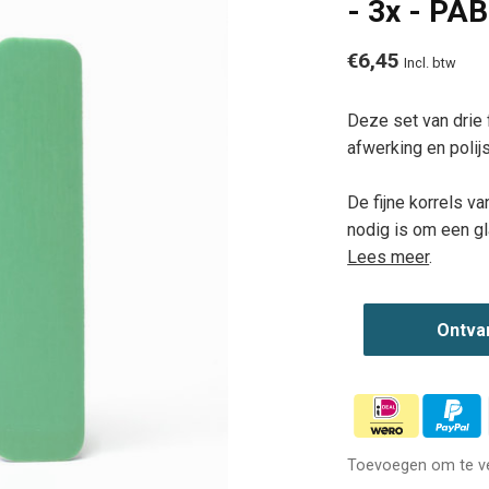
- 3x - PA
€6,45
Incl. btw
Deze set van drie 
afwerking en polijs
De fijne korrels v
nodig is om een ​​g
Lees meer
.
Ontva
Toevoegen om te ve