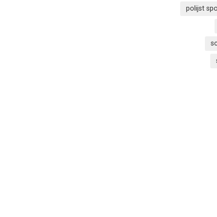
polijst s
s