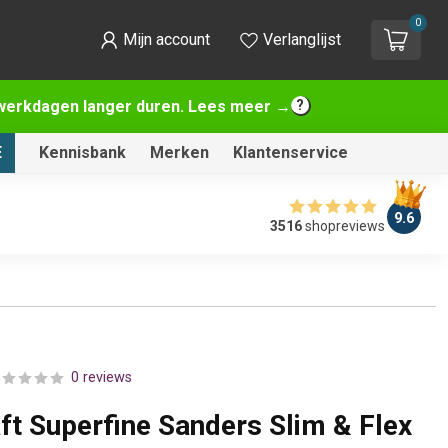
0
Mijn account
Verlanglijst
2 werkdagen langer duren. Lees meer →
E
Kennisbank
Merken
Klantenservice
9.6
3516
shopreviews
0 reviews
ft Superfine Sanders Slim & Flex