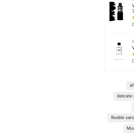
V
a
delicate
flexible sa
Mod