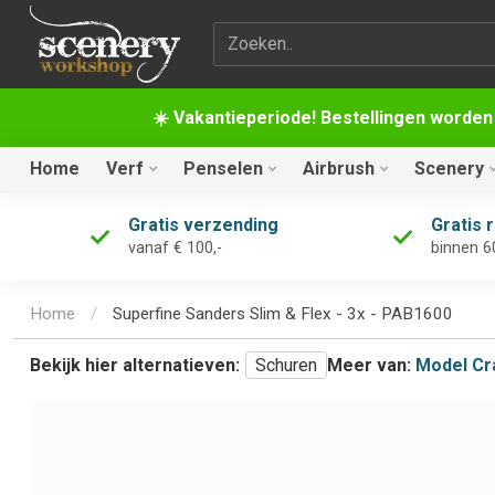
Zoekterm
☀️ Vakantieperiode! Bestellingen worden
Home
Verf
Penselen
Airbrush
Scenery
Gratis verzending
Gratis 
vanaf € 100,-
binnen 6
Home
/
Superfine Sanders Slim & Flex - 3x - PAB1600
Bekijk hier alternatieven:
Schuren
Meer van:
Model Cr