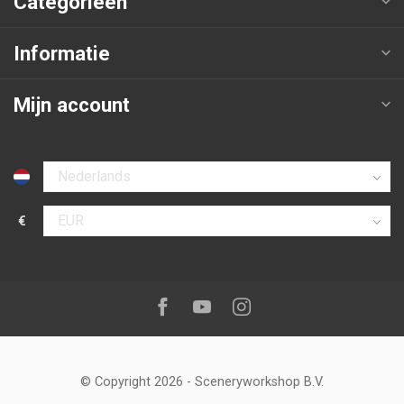
Categorieën
Informatie
Mijn account
Selecteer taal
€
Selecteer valuta
Volg ons op:
Facebook
Youtube
Instagram
© Copyright 2026
-
Sceneryworkshop B.V.