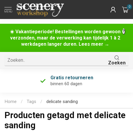
0
MENU
☀️ Vakantieperiode! Bestellingen worden gewoon
verzonden, maar de verwerking kan tijdelijk 1 à 2
werkdagen langer duren. Lees meer →
Zoeken
Gratis retourneren
binnen 60 dagen
Home
/
Tags
/
delicate sanding
Producten getagd met delicate
sanding