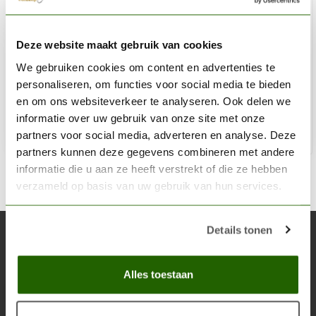
MODEL CRAFT
Deze website maakt gebruik van cookies
Superfine Sanders Slim & Flex - 3x - PAB1600
We gebruiken cookies om content en advertenties te
€6,45
personaliseren, om functies voor social media te bieden
Niet op voorraad
en om ons websiteverkeer te analyseren. Ook delen we
informatie over uw gebruik van onze site met onze
partners voor social media, adverteren en analyse. Deze
partners kunnen deze gegevens combineren met andere
informatie die u aan ze heeft verstrekt of die ze hebben
verzameld op basis van uw gebruik van hun services.
Details tonen
Abonneer je op onze nieuwsbrief
Blijf op de hoogte over onze laatste acties
Alles toestaan
Abon