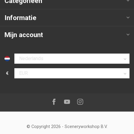
Categorieën
Informatie
Mijn account
Selecteer taal
€
Selecteer valuta
Volg ons op:
Facebook
Youtube
Instagram
© Copyright 2026
-
Sceneryworkshop B.V.