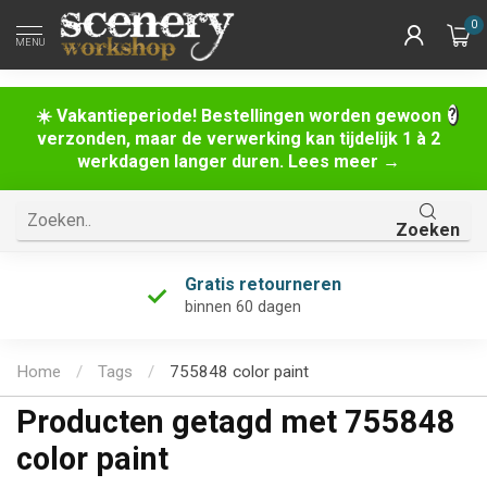
0
MENU
☀️ Vakantieperiode! Bestellingen worden gewoon
verzonden, maar de verwerking kan tijdelijk 1 à 2
werkdagen langer duren. Lees meer →
Zoeken
Gratis retourneren
binnen 60 dagen
Home
/
Tags
/
755848 color paint
Producten getagd met 755848
color paint