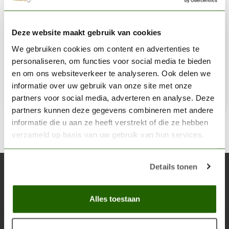
CITADEL
Deze website maakt gebruik van cookies
Balthasar Gold - Base Paint - 12ml - 21-29
We gebruiken cookies om content en advertenties te
€3,60
personaliseren, om functies voor social media te bieden
Niet op voorraad
en om ons websiteverkeer te analyseren. Ook delen we
informatie over uw gebruik van onze site met onze
partners voor social media, adverteren en analyse. Deze
partners kunnen deze gegevens combineren met andere
informatie die u aan ze heeft verstrekt of die ze hebben
verzameld op basis van uw gebruik van hun services.
Details tonen
Abonneer je op onze nieuwsbrief
Blijf op de hoogte over onze laatste acties
Alles toestaan
Abon