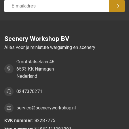
Abon
Scenery Workshop BV
Alles voor je miniature wargaming en scenery
Grootstalselaan 46
6533 KK Nijmegen
Nederland
0247370271
service@sceneryworkshop.nl
KVK nummer:
82287775