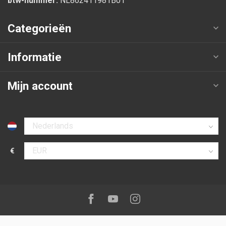
btw-nummer:
NL862411981B01
Categorieën
Informatie
Mijn account
Selecteer taal
€
Selecteer valuta
Volg ons op:
Facebook
Youtube
Instagram