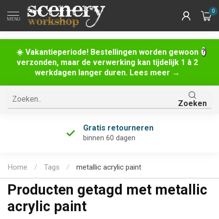
0
MENU
☀️ Vakantieperiode! Bestellingen worden gewoon
verzonden, maar de verwerking kan tijdelijk 1 à 2
werkdagen langer duren. Lees meer →
Zoeken
Gratis retourneren
binnen 60 dagen
Home
/
Tags
/
metallic acrylic paint
Producten getagd met metallic
acrylic paint