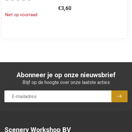
€3,60
Niet op voorraad
Abonneer je op onze nieuwsbrief
Blijf op de hoogte over onze laatste acties
Abon
Scenery Workshop BV