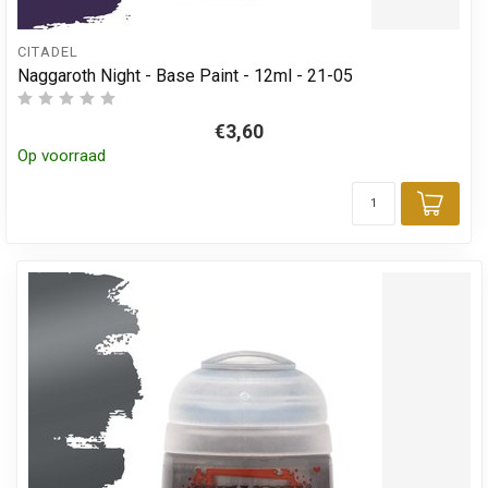
CITADEL
Naggaroth Night - Base Paint - 12ml - 21-05
€3,60
Op voorraad
Toev