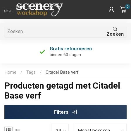
0
MENU
Zoeken
Gratis retourneren
binnen 60 dagen
Home
/
Tags
/
Citadel Base verf
Producten getagd met Citadel
Base verf
Filters