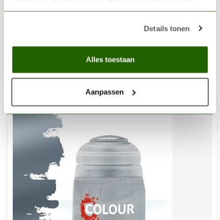
CITADEL
Warplock Bronze - Base Paint - 12ml - 21-31
Details tonen
€3,60
Niet op voorraad
Alles toestaan
Aanpassen