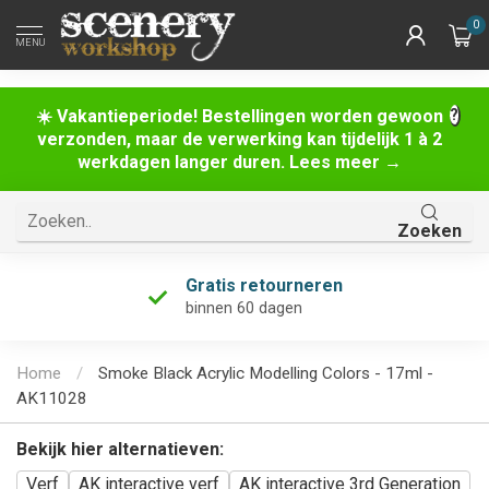
0
MENU
☀️ Vakantieperiode! Bestellingen worden gewoon
verzonden, maar de verwerking kan tijdelijk 1 à 2
werkdagen langer duren. Lees meer →
Zoeken
Gratis retourneren
binnen 60 dagen
Home
/
Smoke Black Acrylic Modelling Colors - 17ml -
AK11028
Bekijk hier alternatieven:
Verf
AK interactive verf
AK interactive 3rd Generation