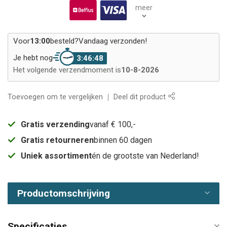
meer
Voor
13:00
besteld?
Vandaag verzonden!
Je hebt nog
3:46:48
Het volgende verzendmoment is
10-8-2026
Toevoegen om te vergelijken
Deel dit product
Gratis verzending
vanaf € 100,-
Gratis retourneren
binnen 60 dagen
Uniek assortiment
én de grootste van Nederland!
Productomschrijving
Specificaties