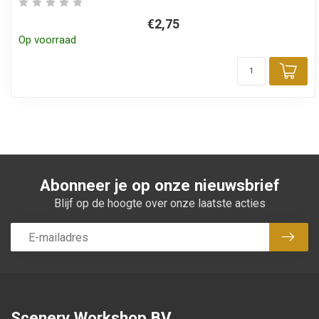
€2,75
Op voorraad
Toe
Abonneer je op onze nieuwsbrief
Blijf op de hoogte over onze laatste acties
Abon
Scenery Workshop BV