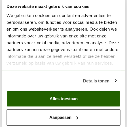
Op voorraad
Deze website maakt gebruik van cookies
We gebruiken cookies om content en advertenties te
AK INTERACTIVE
personaliseren, om functies voor social media te bieden
AK interactive Basalt Grey
en om ons websiteverkeer te analyseren. Ook delen we
Acrylic Modelling Colors -
€2,75
17ml - AK11021
informatie over uw gebruik van onze site met onze
partners voor social media, adverteren en analyse. Deze
Niet op voorraad
partners kunnen deze gegevens combineren met andere
informatie die u aan ze heeft verstrekt of die ze hebben
verzameld op basis van uw gebruik van hun services.
AK INTERACTIVE
AK interactive Hull Red
Acrylic Modelling Colors -
€2,75
17ml - AK11108
Details tonen
Op voorraad
Alles toestaan
AK INTERACTIVE
AK interactive Gunship Green
Aanpassen
Acrylic Modelling Colors -
€2,75
17ml - AK11150