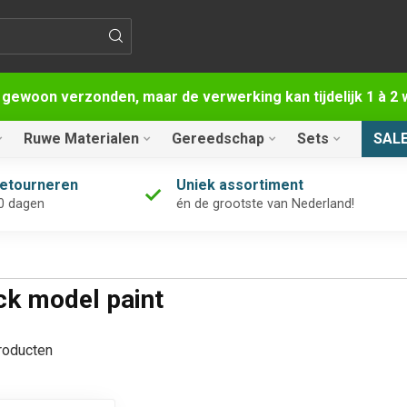
 gewoon verzonden, maar de verwerking kan tijdelijk 1 à 
Ruwe Materialen
Gereedschap
Sets
SAL
retourneren
Uniek assortiment
0 dagen
én de grootste van Nederland!
ck model paint
oducten