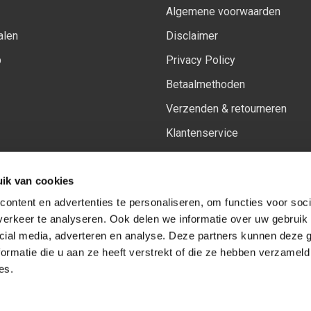
Algemene voorwaarden
alen
Disclaimer
p
Privacy Policy
Betaalmethoden
Verzenden & retourneren
Klantenservice
Sitemap
ik van cookies
Het vernieuwde Insiders spa
ontent en advertenties te personaliseren, om functies voor soci
erkeer te analyseren. Ook delen we informatie over uw gebruik 
cial media, adverteren en analyse. Deze partners kunnen deze
Volg ons op:
Facebook
Youtube
Instagram
ormatie die u aan ze heeft verstrekt of die ze hebben verzameld
es.
© Copyright 2026
-
Sceneryworkshop B.V.