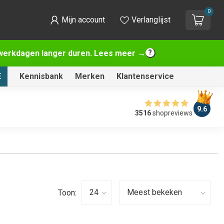
0
Mijn account
Verlanglijst
2 werkdagen langer duren. Lees meer →
E
Kennisbank
Merken
Klantenservice
9.6
3516
shopreviews
Toon: