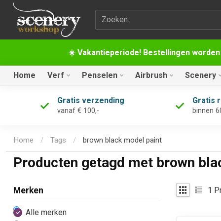
Zoekterm
☀️ Vakantieperiode! Bestellingen worden
Home
Verf
Penselen
Airbrush
Scenery
Gratis verzending
Gratis 
vanaf € 100,-
binnen 6
Home
/
Tags
/
brown black model paint
Producten getagd met brown bla
1
Pr
Merken
Alle merken