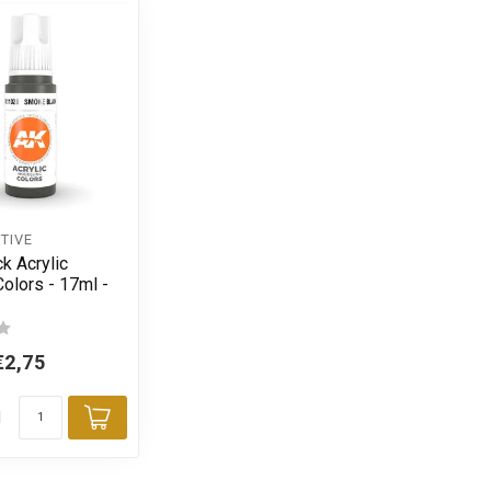
TIVE
k Acrylic
olors - 17ml -
€2,75
d
Toevoegen aan winkelwagen