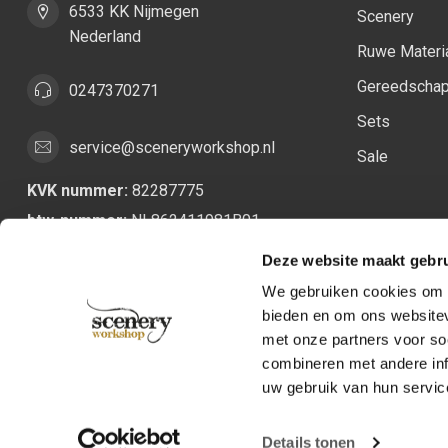
6533 KK Nijmegen
Scenery
Nederland
Ruwe Materi
Gereedscha
0247370271
Sets
service@sceneryworkshop.nl
Sale
KVK nummer:
82287775
btw-nummer:
NL862411981B01
Deze website maakt gebru
We gebruiken cookies om c
bieden en om ons websitev
met onze partners voor so
combineren met andere inf
uw gebruik van hun servic
Details tonen