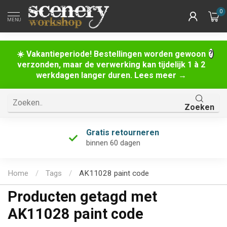
0
MENU
☀️ Vakantieperiode! Bestellingen worden gewoon
verzonden, maar de verwerking kan tijdelijk 1 à 2
werkdagen langer duren. Lees meer →
Zoeken
Gratis retourneren
binnen 60 dagen
Home
/
Tags
/
AK11028 paint code
Producten getagd met
AK11028 paint code