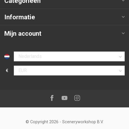
Categorieën
Informatie
Mijn account
Selecteer taal
€
Selecteer valuta
Volg ons op:
Facebook
Youtube
Instagram
© Copyright 2026
-
Sceneryworkshop B.V.