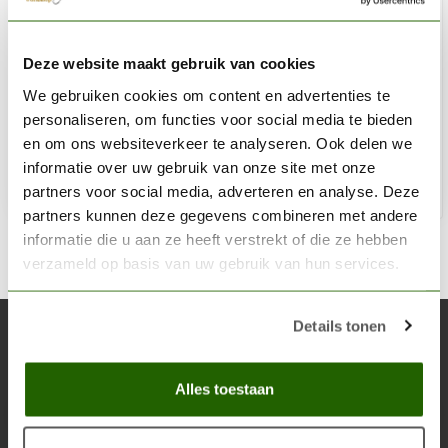
AK INTERACTIVE
Deze website maakt gebruik van cookies
Smoke Black Acrylic Modelling Colors - 17ml - AK11028
We gebruiken cookies om content en advertenties te
€2,75
personaliseren, om functies voor social media te bieden
Op voorraad
en om ons websiteverkeer te analyseren. Ook delen we
informatie over uw gebruik van onze site met onze
partners voor social media, adverteren en analyse. Deze
Toe
partners kunnen deze gegevens combineren met andere
informatie die u aan ze heeft verstrekt of die ze hebben
verzameld op basis van uw gebruik van hun services.
Details tonen
Abonneer je op onze nieuwsbrief
Blijf op de hoogte over onze laatste acties
Alles toestaan
Abon