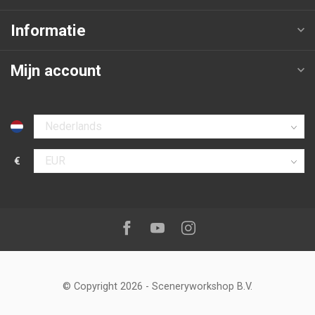
Informatie
Mijn account
Selecteer taal
€
Selecteer valuta
Volg ons op:
Facebook
Youtube
Instagram
© Copyright 2026
-
Sceneryworkshop B.V.