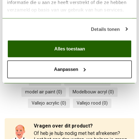
informatie die u aan ze heeft verstrekt of die ze hebben
VALLEJO
verzameld op basis van uw gebruik van hun services.
Vallejo Model Air Yellow
RLM04 - 17ml - 71078
€3,06
Details tonen
Op voorraad
Alles toestaan
17ml dropper
(0)
acrylic pigment
(0)
Aanpassen
Airbrush paint
(0)
airbrush shading
(0)
Dark Red
(0)
Deep red
(0)
Hobby vloeistof
(0)
model air paint
(0)
Modelbouw acryl
(0)
Vallejo acrylic
(0)
Vallejo rood
(0)
Vragen over dit product?
Of heb je hulp nodig met het afrekenen?