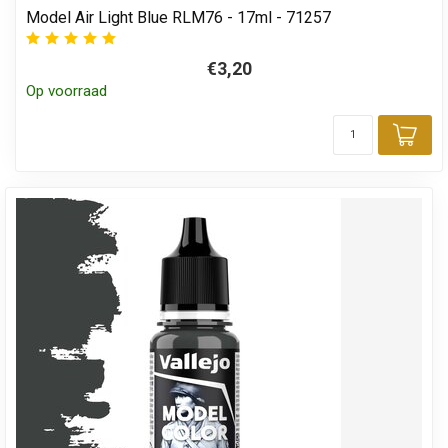
Model Air Light Blue RLM76 - 17ml - 71257
€3,20
Op voorraad
Toe