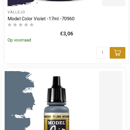
VALLEJO
Model Color Violet -17ml -70960
€3,06
Op voorraad
Toe