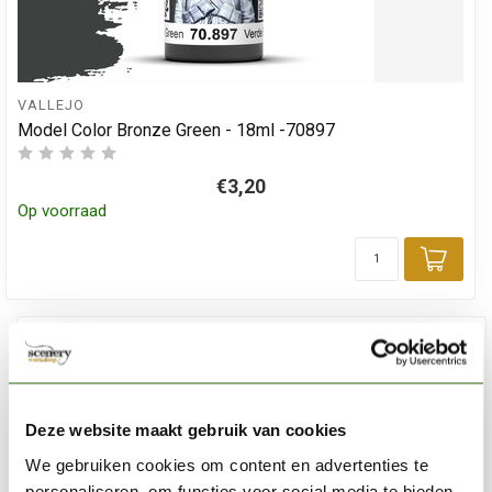
VALLEJO
Model Color Bronze Green - 18ml -70897
€3,20
Op voorraad
Toev
Deze website maakt gebruik van cookies
We gebruiken cookies om content en advertenties te
personaliseren, om functies voor social media te bieden