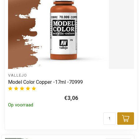
VALLEJO
Model Color Copper -17ml -70999
€3,06
Op voorraad
Toe