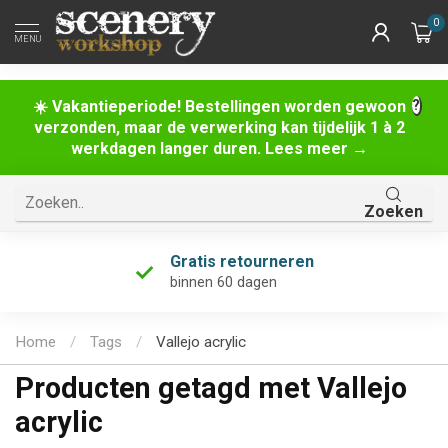
0
MENU
☀️ Vakantieperiode! Bestellingen worden gewoon
verzonden, maar de verwerking kan tijdelijk 1 à 2
werkdagen langer duren. Lees meer →
Zoeken
Gratis retourneren
binnen 60 dagen
Home
/
Tags
/
Vallejo acrylic
Producten getagd met Vallejo
acrylic