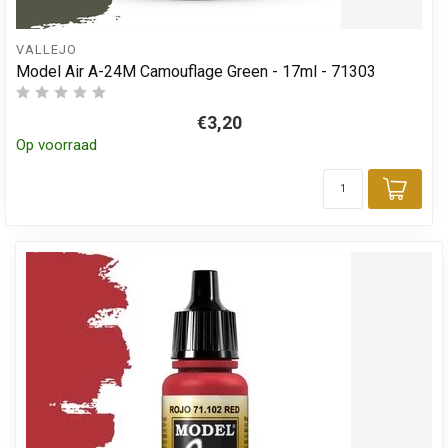
VALLEJO
Model Air A-24M Camouflage Green - 17ml - 71303
€3,20
Op voorraad
Toev