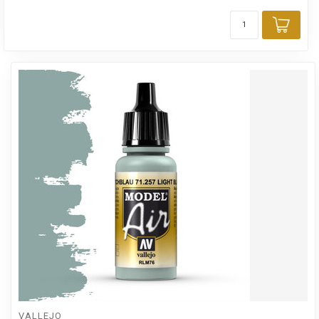
Toev
VALLEJO