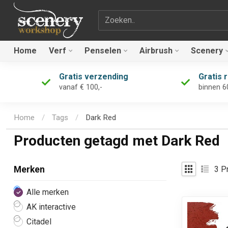
Zoekterm
Home
Verf
Penselen
Airbrush
Scenery
Gratis verzending
Gratis 
vanaf € 100,-
binnen 6
Home
/
Tags
/
Dark Red
Producten getagd met Dark Red
3
Pr
Merken
Alle merken
AK interactive
Citadel