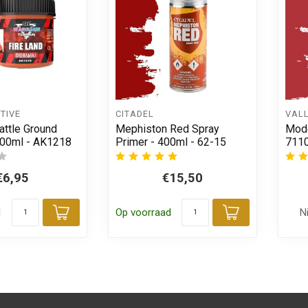
TIVE
CITADEL
VAL
attle Ground
Mephiston Red Spray
Mode
 100ml - AK1218
Primer - 400ml - 62-15
711
€6,95
€15,50
d
Op voorraad
N
Toevoegen aan winkelwagen
Toevoegen