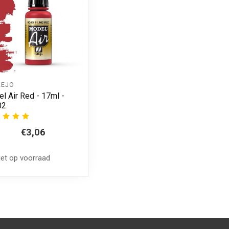
LEJO
l Air Red - 17ml -
02
€3,06
iet op voorraad
 aan winkelwagen