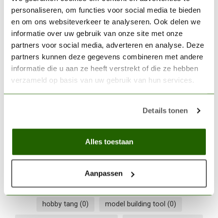
THE ARMY PAINTER
personaliseren, om functies voor social media te bieden
The Army Painter Self-
healing Cutting mat - TL5049
en om ons websiteverkeer te analyseren. Ook delen we
€9,39
informatie over uw gebruik van onze site met onze
Niet op voorraad
partners voor social media, adverteren en analyse. Deze
partners kunnen deze gegevens combineren met andere
informatie die u aan ze heeft verstrekt of die ze hebben
THE ARMY PAINTER
verzameld op basis van uw gebruik van hun services.
The Army Painter Hobby
Knife - TL5034
€9,39
Details tonen
Niet op voorraad
Alles toestaan
Army Painter tool
(0)
conversie gereedschap
(0)
conversion tool
(0)
dunne bek
(0)
Aanpassen
frame knipper
(0)
hobby snijtang
(0)
hobby tang
(0)
model building tool
(0)