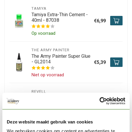
TAMIYA
Tamiya Extra-Thin Cement -
40ml - 87038
€6,99
Op voorraad
THE ARMY PAINTER
The Army Painter Super Glue
- GL2014
€5,39
Niet op voorraad
REVELL
Revell Contacta
Professional - 25g - 39604
€5,79
Op voorraad
Deze website maakt gebruik van cookies
We gebruiken cookies om content en advertenties te