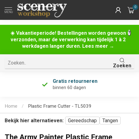
0
MENU
☀️ Vakantieperiode! Bestellingen worden gewoon
verzonden, maar de verwerking kan tijdelijk 1 à 2
werkdagen langer duren. Lees meer →
Zoeken
Gratis retourneren
binnen 60 dagen
Home
/
Plastic Frame Cutter - TL5039
Bekijk hier alternatieven:
Gereedschap
Tangen
The Army Painter Plastic Frame