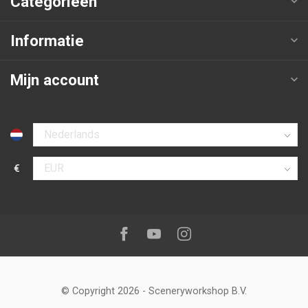
Categorieën
Informatie
Mijn account
Selecteer taal
€
Selecteer valuta
Volg ons op:
Facebook
Youtube
Instagram
© Copyright 2026
-
Sceneryworkshop B.V.