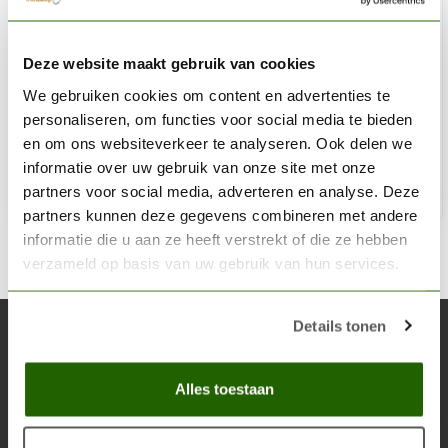
THE ARMY PAINTER
Deze website maakt gebruik van cookies
Plastic Frame Cutter - TL5039
We gebruiken cookies om content en advertenties te
€11,05
personaliseren, om functies voor social media te bieden
Niet op voorraad
en om ons websiteverkeer te analyseren. Ook delen we
informatie over uw gebruik van onze site met onze
partners voor social media, adverteren en analyse. Deze
partners kunnen deze gegevens combineren met andere
informatie die u aan ze heeft verstrekt of die ze hebben
verzameld op basis van uw gebruik van hun services.
Details tonen
Abonneer je op onze nieuwsbrief
Blijf op de hoogte over onze laatste acties
Alles toestaan
Abon