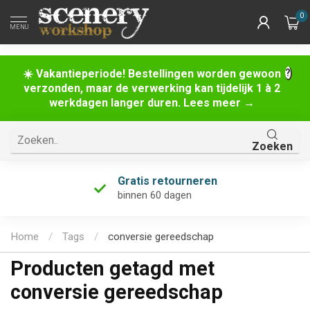
0
MENU
☀️ Vakantieperiode! Bestellingen worden gewoon
verzonden, maar de verwerking kan tijdelijk 1 à 2
werkdagen langer duren. Lees meer →
Zoeken
Gratis retourneren
binnen 60 dagen
Home
/
Tags
/
conversie gereedschap
Producten getagd met
conversie gereedschap