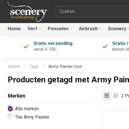
Zoekterm
Home
Verf
Penselen
Airbrush
Scenery
Gratis verzending
Gratis 
vanaf € 100,-
binnen 6
Home
/
Tags
/
Army Painter tool
Producten getagd met Army Paint
2
Pr
Merken
Alle merken
The Army Painter