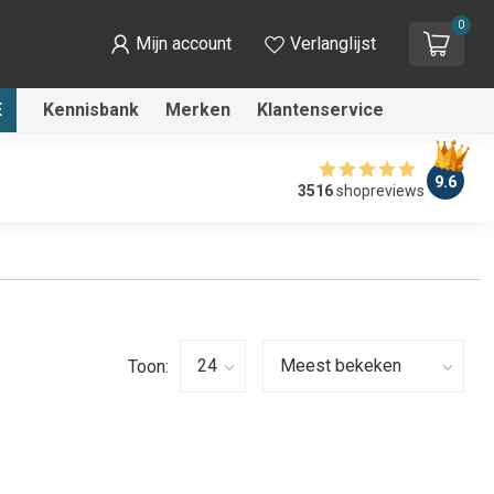
0
Mijn account
Verlanglijst
E
Kennisbank
Merken
Klantenservice
9.6
3516
shopreviews
Toon: