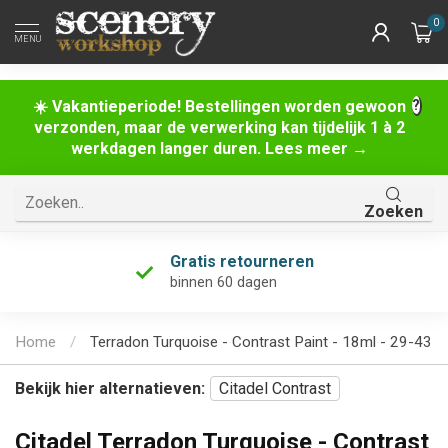
0
MENU
☀️ Vakantieperiode! Bestellingen worden gewoon
verzonden, maar de verwerking kan tijdelijk 1 à 2
werkdagen langer duren. Lees meer →
Zoeken
Gratis retourneren
binnen 60 dagen
Home
/
Terradon Turquoise - Contrast Paint - 18ml - 29-43
Bekijk hier alternatieven:
Citadel Contrast
Citadel Terradon Turquoise - Contrast