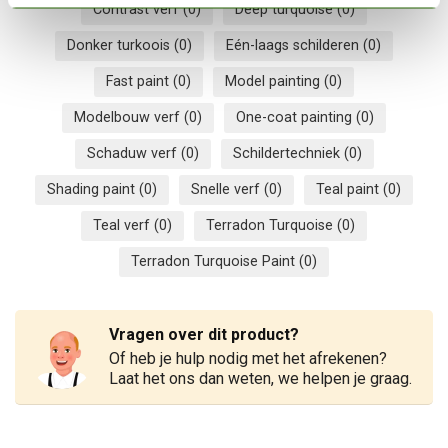
Contrast verf
(0)
Deep turquoise
(0)
Donker turkoois
(0)
Eén-laags schilderen
(0)
Fast paint
(0)
Model painting
(0)
Modelbouw verf
(0)
One-coat painting
(0)
Schaduw verf
(0)
Schildertechniek
(0)
Shading paint
(0)
Snelle verf
(0)
Teal paint
(0)
Teal verf
(0)
Terradon Turquoise
(0)
Terradon Turquoise Paint
(0)
Vragen over dit product?
Of heb je hulp nodig met het afrekenen?
Laat het ons dan weten, we helpen je graag.