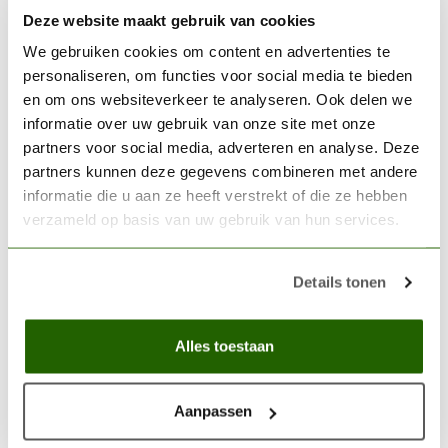
Deze website maakt gebruik van cookies
VALLEJO
We gebruiken cookies om content en advertenties te
Vallejo Model Color White
personaliseren, om functies voor social media te bieden
-18ml - 70951
€2,89
en om ons websiteverkeer te analyseren. Ook delen we
informatie over uw gebruik van onze site met onze
Op voorraad
partners voor social media, adverteren en analyse. Deze
partners kunnen deze gegevens combineren met andere
DIRTY DOWN
informatie die u aan ze heeft verstrekt of die ze hebben
Dirty Down Moss-effect -
verzameld op basis van uw gebruik van hun services.
25 ml - ME/25/1
€11,95
Niet op voorraad
Details tonen
Alles toestaan
18ml pot
(0)
18ml potje
(0)
Acryl verf
(0)
Acrylic paint
(0)
Blauwgroene tint
(0)
Aanpassen
Blue-green shade
(0)
Contrast paint
(0)