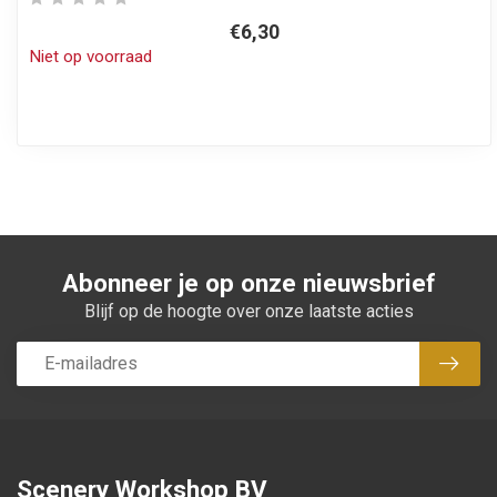
€6,30
Niet op voorraad
Abonneer je op onze nieuwsbrief
Blijf op de hoogte over onze laatste acties
Abon
Scenery Workshop BV