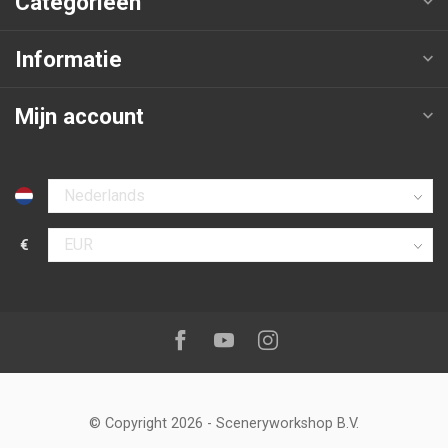
Categorieën
Informatie
Mijn account
Selecteer taal
€
Selecteer valuta
Volg ons op:
Facebook
Youtube
Instagram
© Copyright 2026
-
Sceneryworkshop B.V.