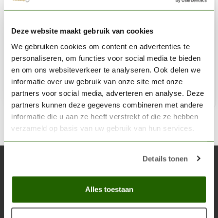
CITADEL
Deze website maakt gebruik van cookies
Terradon Turquoise - Contrast Paint - 18ml - 29-43
We gebruiken cookies om content en advertenties te
€6,30
personaliseren, om functies voor social media te bieden
Niet op voorraad
en om ons websiteverkeer te analyseren. Ook delen we
informatie over uw gebruik van onze site met onze
partners voor social media, adverteren en analyse. Deze
partners kunnen deze gegevens combineren met andere
informatie die u aan ze heeft verstrekt of die ze hebben
verzameld op basis van uw gebruik van hun services.
Details tonen
Abonneer je op onze nieuwsbrief
Blijf op de hoogte over onze laatste acties
Alles toestaan
Abon