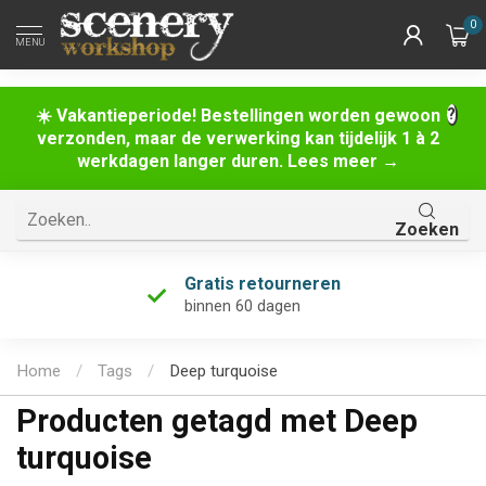
0
MENU
☀️ Vakantieperiode! Bestellingen worden gewoon
verzonden, maar de verwerking kan tijdelijk 1 à 2
werkdagen langer duren. Lees meer →
Zoeken
Gratis retourneren
binnen 60 dagen
Home
/
Tags
/
Deep turquoise
Producten getagd met Deep
turquoise