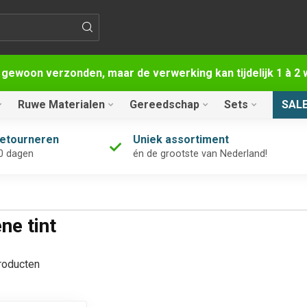
 gewoon verzonden, maar de verwerking kan tijdelijk 1 à 
Ruwe Materialen
Gereedschap
Sets
SAL
retourneren
Uniek assortiment
0 dagen
én de grootste van Nederland!
ne tint
oducten