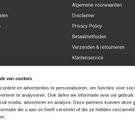
Algemene voorwaarden
alen
Disclaimer
p
Privacy Policy
Betaalmethoden
Verzenden & retourneren
Klantenservice
Sitemap
ik van cookies
Het vernieuwde Insiders spa
ontent en advertenties te personaliseren, om functies voor soci
erkeer te analyseren. Ook delen we informatie over uw gebruik 
cial media, adverteren en analyse. Deze partners kunnen deze
Volg ons op:
Facebook
Youtube
Instagram
ormatie die u aan ze heeft verstrekt of die ze hebben verzameld
es.
© Copyright 2026
-
Sceneryworkshop B.V.