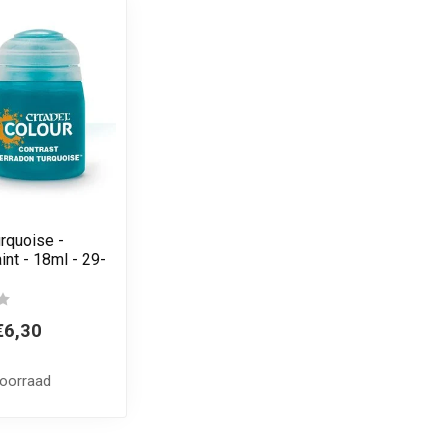
rquoise -
int - 18ml - 29-
€6,30
voorraad