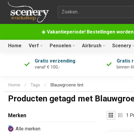
Zoekterm
☀️ Vakantieperiode! Bestellingen worden
Home
Verf
Penselen
Airbrush
Scenery
Gratis verzending
Gratis 
vanaf € 100,-
binnen 6
Home
/
Tags
/
Blauwgroene tint
Producten getagd met Blauwgroe
1
Pr
Merken
Alle merken