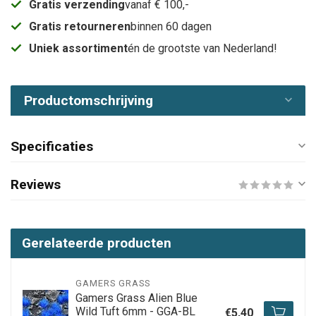
Gratis verzending
vanaf € 100,-
Gratis retourneren
binnen 60 dagen
Uniek assortiment
én de grootste van Nederland!
Productomschrijving
Specificaties
Reviews
Gerelateerde producten
GAMERS GRASS
Gamers Grass Alien Blue
Wild Tuft 6mm - GGA-BL
€5,40