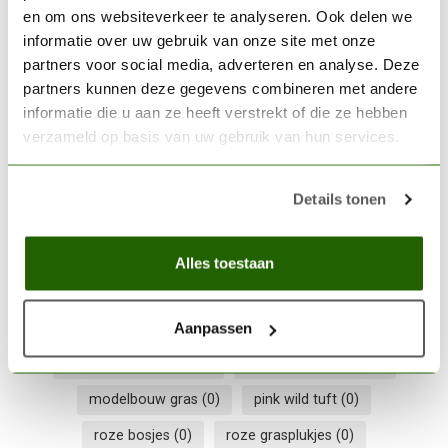
en om ons websiteverkeer te analyseren. Ook delen we
Niet op voorraad
informatie over uw gebruik van onze site met onze
partners voor social media, adverteren en analyse. Deze
partners kunnen deze gegevens combineren met andere
GAMERS GRASS
Gamers Grass Golden Yellow
informatie die u aan ze heeft verstrekt of die ze hebben
Wild Tuft 2mm - GG2-GY
€5,40
verzameld op basis van uw gebruik van hun services.
Op voorraad
Details tonen
6mm grass
(0)
6mm tuft
(0)
alien scenery
(0)
Alles toestaan
diorama gras
(0)
exotisch gras
(0)
fantasy tuft
(0)
Gamers Grass
(0)
Gamers Grass tuft
(0)
Aanpassen
magisch landschap
(0)
miniature scenery
(0)
modelbouw gras
(0)
pink wild tuft
(0)
roze bosjes
(0)
roze grasplukjes
(0)