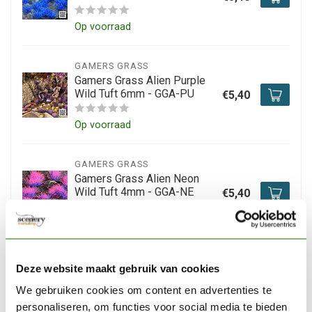
Op voorraad
GAMERS GRASS
Gamers Grass Alien Purple
Wild Tuft 6mm - GGA-PU
€5,40
Op voorraad
GAMERS GRASS
Gamers Grass Alien Neon
Wild Tuft 4mm - GGA-NE
€5,40
Niet op voorraad
GAMERS GRASS
Deze website maakt gebruik van cookies
Gamers Grass Alien
Turquoise Wild Tuft 6mm -
We gebruiken cookies om content en advertenties te
€5,40
GGA-TG
personaliseren, om functies voor social media te bieden